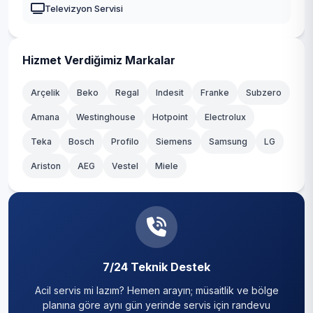
Televizyon Servisi
Hizmet Verdiğimiz Markalar
Arçelik
Beko
Regal
Indesit
Franke
Subzero
Amana
Westinghouse
Hotpoint
Electrolux
Teka
Bosch
Profilo
Siemens
Samsung
LG
Ariston
AEG
Vestel
Miele
7/24 Teknik Destek
Acil servis mi lazım? Hemen arayın; müsaitlik ve bölge
planına göre aynı gün yerinde servis için randevu