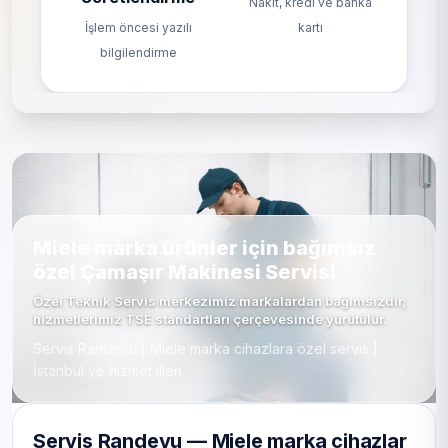
Nakit, kredi ve banka
İşlem öncesi yazılı
kartı
bilgilendirme
Miele marka ürünler için bağımsız
özel Çamaşır Makinesi Servisi
Özel Teknik Servis merkezimiz markalardan bağımsızdır;
hizmetlerimiz TSE standartları çerçevesinde yürütülür.
Servis Randevu | Miele marka cihazlara özel servis |
İstanbul ve hizmet illeri
Servis Randevu — Miele marka cihazlar