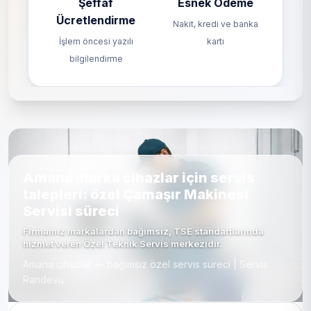
Şeffaf
Esnek Ödeme
Ücretlendirme
Nakit, kredi ve banka
İşlem öncesi yazılı
kartı
bilgilendirme
Amana marka cihazlar için servis
talepleri: özel Çamaşır Makinesi
Servisi süreci
Firmamız markalardan bağımsız, TSE standartlarında
hizmet veren Özel Teknik Servis merkezidir.
Amana cihazlar — bağımsız özel servis süreci | Servis
Randevu