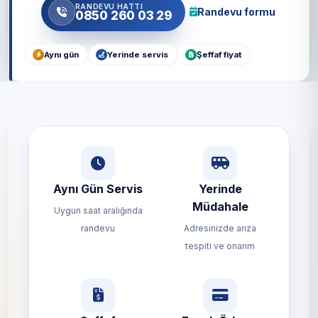
RANDEVU HATTI
Randevu formu
0850 260 03 29
Aynı gün
Yerinde servis
Şeffaf fiyat
Aynı Gün Servis
Yerinde
Müdahale
Uygun saat aralığında
randevu
Adresinizde arıza
tespiti ve onarım