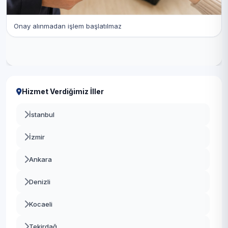
Onay alınmadan işlem başlatılmaz
Hizmet Verdiğimiz İller
İstanbul
İzmir
Ankara
Denizli
Kocaeli
Tekirdağ