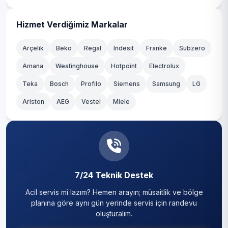
Hizmet Verdiğimiz Markalar
Arçelik
Beko
Regal
Indesit
Franke
Subzero
Amana
Westinghouse
Hotpoint
Electrolux
Teka
Bosch
Profilo
Siemens
Samsung
LG
Ariston
AEG
Vestel
Miele
7/24 Teknik Destek
Acil servis mi lazım? Hemen arayın; müsaitlik ve bölge
planına göre aynı gün yerinde servis için randevu
oluşturalım.