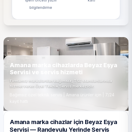
İşlem öncesi yazılı
kartı
bilgilendirme
Amana marka cihazlarda Beyaz Eşya
Servisi ve servis hizmeti
Firmamız markalardan bağımsız, TSE standartlarında
hizmet veren Özel Teknik Servis merkezidir.
Bağımsız özel teknik servis | Amana ürünler için | 7/24
kayıt hattı
Amana marka cihazlar için Beyaz Eşya
Servisi — Randevulu Yerinde Servis