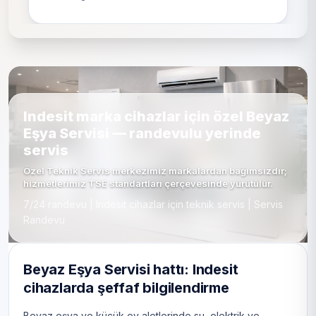
Indesit marka cihazlar için özel Beyaz
Eşya Servisi — randevulu yerinde
servis
Özel Teknik Servis merkezimiz markalardan bağımsızdır;
hizmetlerimiz TSE standartları çerçevesinde yürütülür.
7/24 randevu | Indesit cihazlar için teknik servis | Servis
Randevu
Beyaz Eşya Servisi hattı: Indesit
cihazlarda şeffaf bilgilendirme
Beyaz eşya ve küçük ev aletlerinde su, elektrik ve