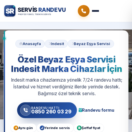
Anasayfa
Indesit
Beyaz Eşya Servisi
Özel Beyaz Eşya Servisi
Indesit Marka Cihazlar İçin
Indesit marka cihazlarınıza yönelik 7/24 randevu hattı;
İstanbul ve hizmet verdiğimiz illerde yerinde destek.
Bağımsız özel teknik servis.
RANDEVU HATTI
Randevu formu
0850 260 03 29
Aynı gün
Yerinde servis
Şeffaf fiyat