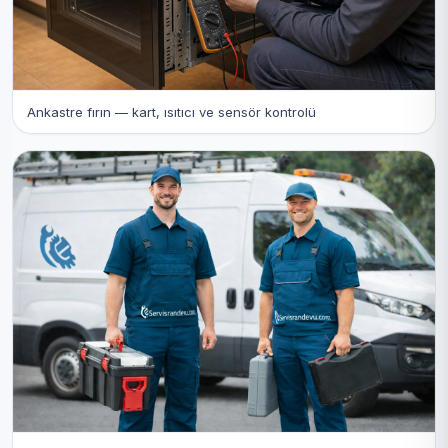
Ankastre fırın — kart, ısıtıcı ve sensör kontrolü