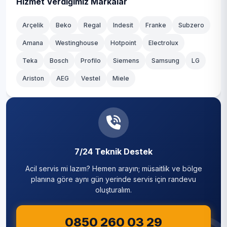
Hizmet Verdiğimiz Markalar
Arçelik
Beko
Regal
Indesit
Franke
Subzero
Amana
Westinghouse
Hotpoint
Electrolux
Teka
Bosch
Profilo
Siemens
Samsung
LG
Ariston
AEG
Vestel
Miele
7/24 Teknik Destek
Acil servis mi lazım? Hemen arayın; müsaitlik ve bölge
planına göre aynı gün yerinde servis için randevu
oluşturalım.
0850 260 03 29