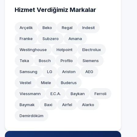
Hizmet Verdiğimiz Markalar
Arçelik
Beko
Regal
Indesit
Franke
Subzero
Amana
Westinghouse
Hotpoint
Electrolux
Teka
Bosch
Profilo
Siemens
Samsung
LG
Ariston
AEG
Vestel
Miele
Buderus
Viessmann
E.C.A.
Baykan
Ferroli
Baymak
Baxi
Airfel
Alarko
Demirdöküm