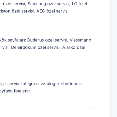
o özel servisi
,
Samsung özel servisi
,
LG özel
iston özel servisi
,
AEG özel servisi
.
kök sayfaları:
Buderus özel servisi
,
Viessmann
rvisi
,
Demirdöküm özel servisi
,
Alarko özel
ilgili servis kategorisi
ve
blog rehberlerimiz
yfada listelenir
.