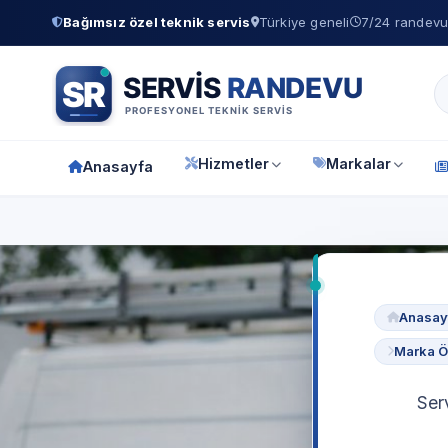
Bağımsız özel teknik servis
Türkiye geneli
7/24 randevu 
Hizmetler
Markalar
Anasayfa
Anasay
Marka Öz
Ser