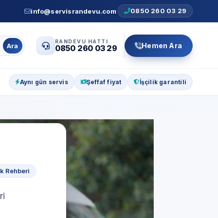
0850 260 03 29
info@servisrandevu.com
·
RANDEVU HATTI
Hemen Ara
Ara
0850 260 03 29
Aynı gün servis
Şeffaf fiyat
İşçilik garantili
nk Rehberi
ri