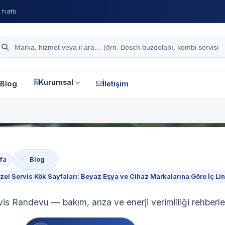
hattı
Site içi arama
Kurumsal
Blog
İletişim
fa
Blog
el Servis Kök Sayfaları: Beyaz Eşya ve Cihaz Markalarına Göre İç Li
vis Randevu — bakım, arıza ve enerji verimliliği rehberle