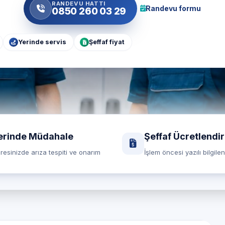
RANDEVU HATTI
Randevu formu
0850 260 03 29
Yerinde servis
Şeffaf fiyat
erinde Müdahale
Şeffaf Ücretlendi
resinizde arıza tespiti ve onarım
İşlem öncesi yazılı bilgile