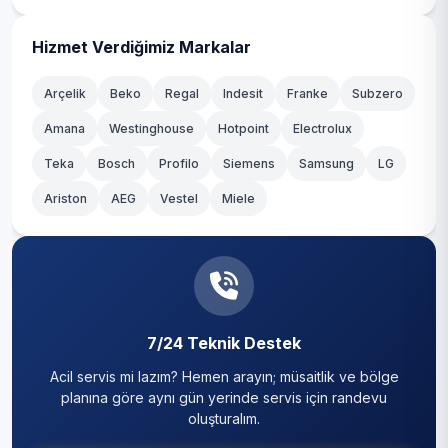
Hizmet Verdiğimiz Markalar
Arçelik
Beko
Regal
Indesit
Franke
Subzero
Amana
Westinghouse
Hotpoint
Electrolux
Teka
Bosch
Profilo
Siemens
Samsung
LG
Ariston
AEG
Vestel
Miele
7/24 Teknik Destek
Acil servis mi lazım? Hemen arayın; müsaitlik ve bölge
planına göre aynı gün yerinde servis için randevu
oluşturalım.