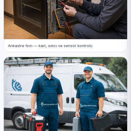
Ankastre fırın — kart, ısıtıcı ve sensör kontrolü