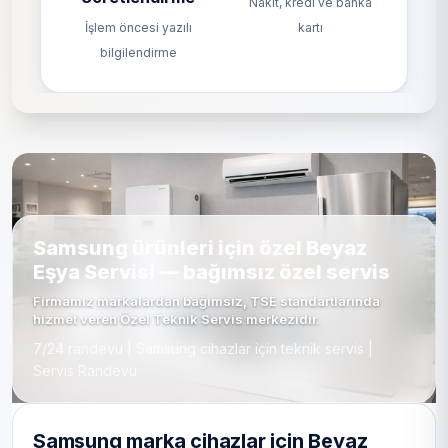
Nakit, kredi ve banka
İşlem öncesi yazılı
kartı
bilgilendirme
Samsung ürünleri için özel Beyaz
Eşya Servisi — bağımsız özel servis
Firmamız markalardan bağımsız, TSE standartlarında
hizmet veren Özel Teknik Servis merkezidir.
7/24 randevu | Samsung cihazlar için teknik servis |
Servis Randevu
Samsung marka cihazlar için Beyaz