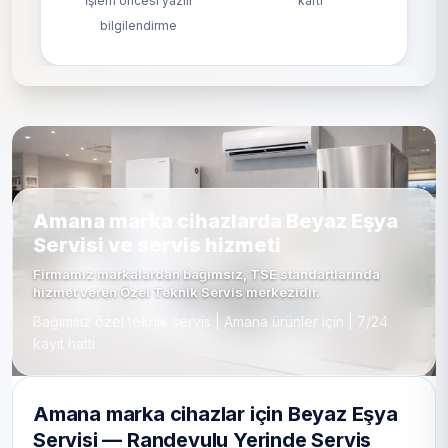
İşlem öncesi yazılı
kartı
bilgilendirme
Amana marka cihazlarda Beyaz Eşya
Servisi ve servis hizmeti
Firmamız markalardan bağımsız, TSE standartlarında
hizmet veren Özel Teknik Servis merkezidir.
Bağımsız özel teknik servis | Amana ürünler için | 7/24
kayıt hattı
Amana marka cihazlar için Beyaz Eşya
Servisi — Randevulu Yerinde Servis