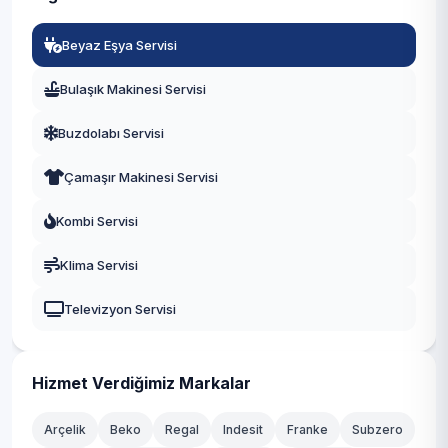
Manisa
Beyaz Eşya Servisi
Eskişehir
Bulaşık Makinesi Servisi
Antalya
Buzdolabı Servisi
Diyarbakır
Çamaşır Makinesi Servisi
Trabzon
Kombi Servisi
Kayseri
Klima Servisi
Televizyon Servisi
Hizmet Verdiğimiz Markalar
Arçelik
Beko
Regal
Indesit
Franke
Subzero