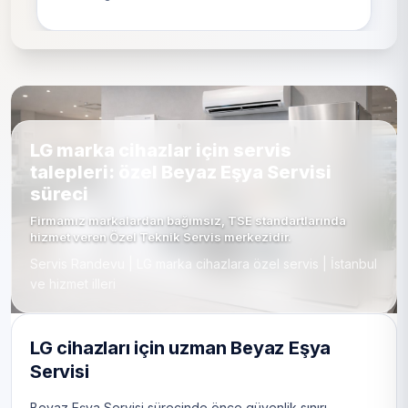
LG marka cihazlar için servis
talepleri: özel Beyaz Eşya Servisi
süreci
Firmamız markalardan bağımsız, TSE standartlarında
hizmet veren Özel Teknik Servis merkezidir.
Servis Randevu | LG marka cihazlara özel servis | İstanbul
ve hizmet illeri
LG cihazları için uzman Beyaz Eşya
Servisi
Beyaz Eşya Servisi sürecinde önce güvenlik sınırı