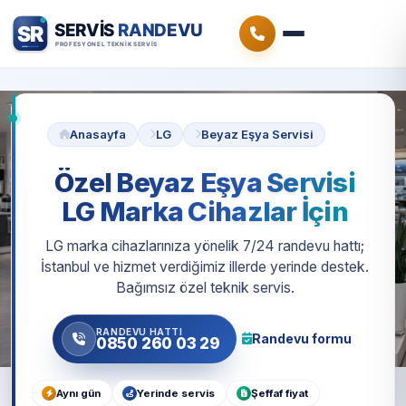
Anasayfa
LG
Beyaz Eşya Servisi
Özel Beyaz Eşya Servisi
LG Marka Cihazlar İçin
LG marka cihazlarınıza yönelik 7/24 randevu hattı;
İstanbul ve hizmet verdiğimiz illerde yerinde destek.
Bağımsız özel teknik servis.
RANDEVU HATTI
Randevu formu
0850 260 03 29
Aynı gün
Yerinde servis
Şeffaf fiyat