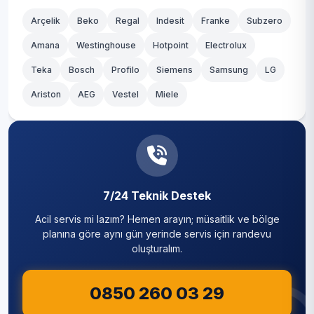
Arçelik
Beko
Regal
Indesit
Franke
Subzero
Amana
Westinghouse
Hotpoint
Electrolux
Teka
Bosch
Profilo
Siemens
Samsung
LG
Ariston
AEG
Vestel
Miele
7/24 Teknik Destek
Acil servis mi lazım? Hemen arayın; müsaitlik ve bölge
planına göre aynı gün yerinde servis için randevu
oluşturalım.
0850 260 03 29