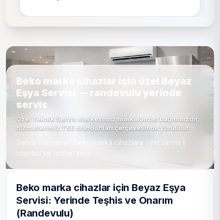
Beko marka cihazlar için özel Beyaz
Eşya Servisi — randevulu yerinde
servis
Özel Teknik Servis merkezimiz markalardan bağımsızdır;
hizmetlerimiz TSE standartları çerçevesinde yürütülür.
Servis Randevu | Beko marka cihazlara özel servis |
İstanbul ve hizmet illeri
Beko marka cihazlar için Beyaz Eşya
Servisi: Yerinde Teşhis ve Onarım
(Randevulu)