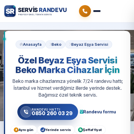
Anasayfa
Beko
Beyaz Eşya Servisi
Özel Beyaz Eşya Servisi
Beko Marka Cihazlar İçin
Beko marka cihazlarınıza yönelik 7/24 randevu hattı;
İstanbul ve hizmet verdiğimiz illerde yerinde destek.
Bağımsız özel teknik servis.
RANDEVU HATTI
Randevu formu
0850 260 03 29
Aynı gün
Yerinde servis
Şeffaf fiyat