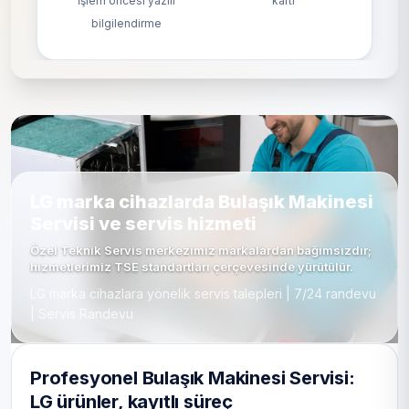
İşlem öncesi yazılı
kartı
bilgilendirme
LG marka cihazlarda Bulaşık Makinesi
Servisi ve servis hizmeti
Özel Teknik Servis merkezimiz markalardan bağımsızdır;
hizmetlerimiz TSE standartları çerçevesinde yürütülür.
LG marka cihazlara yönelik servis talepleri | 7/24 randevu
| Servis Randevu
Profesyonel Bulaşık Makinesi Servisi:
LG ürünler, kayıtlı süreç