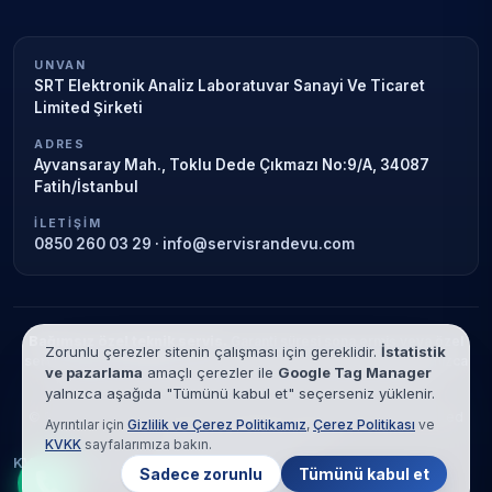
UNVAN
SRT Elektronik Analiz Laboratuvar Sanayi Ve Ticaret
Limited Şirketi
ADRES
Ayvansaray Mah., Toklu Dede Çıkmazı No:9/A, 34087
Fatih/İstanbul
İLETIŞIM
0850 260 03 29
·
info@servisrandevu.com
Bağımsız özel teknik servis.
Garanti süresi sona ermiş veya özel
Zorunlu çerezler sitenin çalışması için gereklidir.
İstatistik
servis kapsamındaki cihazlar için hizmet verilir. Marka adları yalnızca
ve pazarlama
amaçlı çerezler ile
Google Tag Manager
tanımlama amaçlıdır; yetkili servis ilişkisi bulunmamaktadır.
yalnızca aşağıda "Tümünü kabul et" seçerseniz yüklenir.
© 2026 SRT Elektronik Analiz Laboratuvar Sanayi Ve Ticaret Limited
Ayrıntılar için
Gizlilik ve Çerez Politikamız
,
Çerez Politikası
ve
Şirketi. Tüm hakları saklıdır.
KVKK
sayfalarımıza bakın.
KVKK
Gizlilik
Çerez Politikası
Hizmet Şartları
Sadece zorunlu
Tümünü kabul et