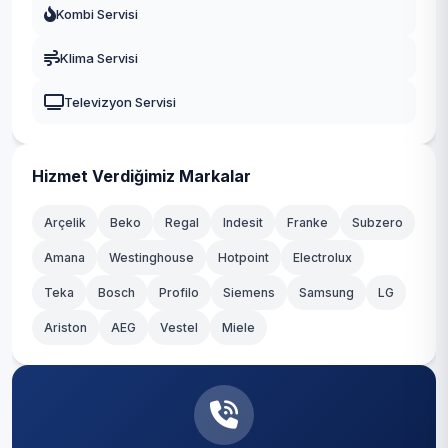
Kombi Servisi
Kayseri
Klima Servisi
Televizyon Servisi
Hizmet Verdiğimiz Markalar
Arçelik
Beko
Regal
Indesit
Franke
Subzero
Amana
Westinghouse
Hotpoint
Electrolux
Teka
Bosch
Profilo
Siemens
Samsung
LG
Ariston
AEG
Vestel
Miele