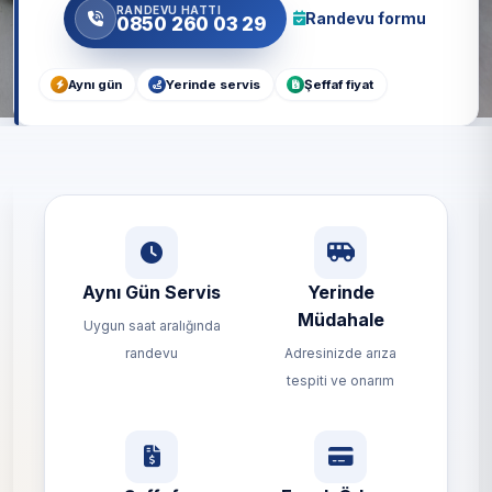
RANDEVU HATTI
Randevu formu
0850 260 03 29
Aynı gün
Yerinde servis
Şeffaf fiyat
Aynı Gün Servis
Yerinde
Müdahale
Uygun saat aralığında
randevu
Adresinizde arıza
tespiti ve onarım