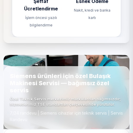
Şeffaf
Esnek Ödeme
Ücretlendirme
Nakit, kredi ve banka
İşlem öncesi yazılı
kartı
bilgilendirme
Siemens ürünleri için özel Bulaşık
Makinesi Servisi — bağımsız özel
servis
Özel Teknik Servis merkezimiz markalardan bağımsızdır;
hizmetlerimiz TSE standartları çerçevesinde yürütülür.
7/24 randevu | Siemens cihazlar için teknik servis | Servis
Randevu