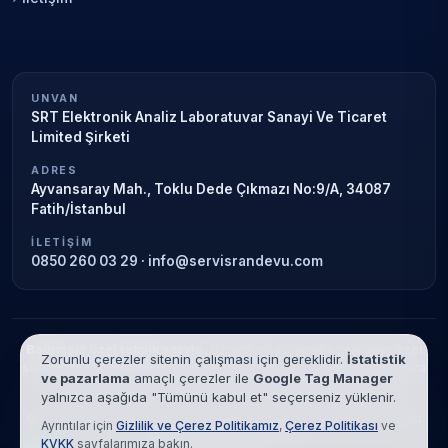
UNVAN
SRT Elektronik Analiz Laboratuvar Sanayi Ve Ticaret
Limited Şirketi
ADRES
Ayvansaray Mah., Toklu Dede Çıkmazı No:9/A, 34087
Fatih/İstanbul
İLETIŞIM
0850 260 03 29
·
info@servisrandevu.com
Bağımsız özel teknik servis.
Garanti süresi sona ermiş veya özel
Zorunlu çerezler sitenin çalışması için gereklidir.
İstatistik
servis kapsamındaki cihazlar için hizmet verilir. Marka adları yalnızca
ve pazarlama
amaçlı çerezler ile
Google Tag Manager
tanımlama amaçlıdır; yetkili servis ilişkisi bulunmamaktadır.
yalnızca aşağıda "Tümünü kabul et" seçerseniz yüklenir.
© 2026 SRT Elektronik Analiz Laboratuvar Sanayi Ve Ticaret Limited
Ayrıntılar için
Gizlilik ve Çerez Politikamız
,
Çerez Politikası
ve
Şirketi. Tüm hakları saklıdır.
KVKK
sayfalarımıza bakın.