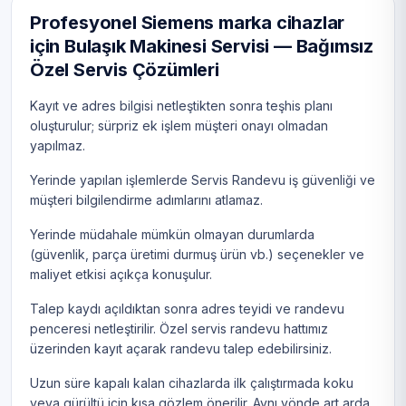
Profesyonel Siemens marka cihazlar
için Bulaşık Makinesi Servisi — Bağımsız
Özel Servis Çözümleri
Kayıt ve adres bilgisi netleştikten sonra teşhis planı
oluşturulur; sürpriz ek işlem müşteri onayı olmadan
yapılmaz.
Yerinde yapılan işlemlerde Servis Randevu iş güvenliği ve
müşteri bilgilendirme adımlarını atlamaz.
Yerinde müdahale mümkün olmayan durumlarda
(güvenlik, parça üretimi durmuş ürün vb.) seçenekler ve
maliyet etkisi açıkça konuşulur.
Talep kaydı açıldıktan sonra adres teyidi ve randevu
penceresi netleştirilir. Özel servis randevu hattımız
üzerinden kayıt açarak randevu talep edebilirsiniz.
Uzun süre kapalı kalan cihazlarda ilk çalıştırmada koku
veya gürültü için kısa gözlem önerilir. Aynı yönde art arda