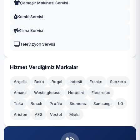
Çamaşır Makinesi Servisi
Trabzon
Kombi Servisi
Kayseri
Klima Servisi
Televizyon Servisi
Hizmet Verdiğimiz Markalar
Arçelik
Beko
Regal
Indesit
Franke
Subzero
Amana
Westinghouse
Hotpoint
Electrolux
Teka
Bosch
Profilo
Siemens
Samsung
LG
Ariston
AEG
Vestel
Miele