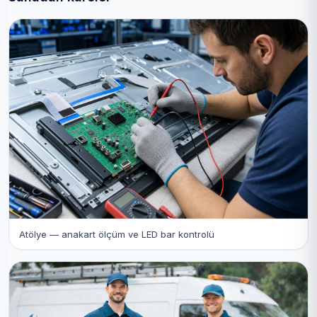
Atölye — anakart ölçüm ve LED bar kontrolü