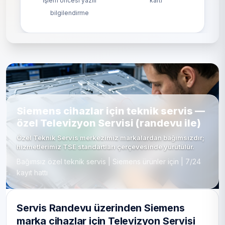
İşlem öncesi yazılı
kartı
bilgilendirme
Siemens cihazlar için teknik servis —
özel Televizyon Servisi (randevu ile)
Özel Teknik Servis merkezimiz markalardan bağımsızdır;
hizmetlerimiz TSE standartları çerçevesinde yürütülür.
Bağımsız özel teknik servis | Siemens ürünler için | 7/24
kayıt hattı
Servis Randevu üzerinden Siemens
marka cihazlar için Televizyon Servisi