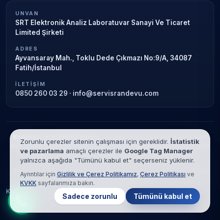
UNVAN
SRT Elektronik Analiz Laboratuvar Sanayi Ve Ticaret
Limited Şirketi
ADRES
Ayvansaray Mah., Toklu Dede Çıkmazı No:9/A, 34087
Fatih/İstanbul
İLETIŞIM
0850 260 03 29
·
info@servisrandevu.com
Bağımsız özel teknik servis.
Garanti süresi sona ermiş veya özel
Zorunlu çerezler sitenin çalışması için gereklidir.
İstatistik
servis kapsamındaki cihazlar için hizmet verilir. Marka adları yalnızca
ve pazarlama
amaçlı çerezler ile
Google Tag Manager
tanımlama amaçlıdır; yetkili servis ilişkisi bulunmamaktadır.
yalnızca aşağıda "Tümünü kabul et" seçerseniz yüklenir.
© 2026 SRT Elektronik Analiz Laboratuvar Sanayi Ve Ticaret Limited
Ayrıntılar için
Gizlilik ve Çerez Politikamız
,
Çerez Politikası
ve
Şirketi. Tüm hakları saklıdır.
KVKK
sayfalarımıza bakın.
KVKK
Gizlilik
Çerez Politikası
Hizmet Şartları
Sadece zorunlu
Tümünü kabul et