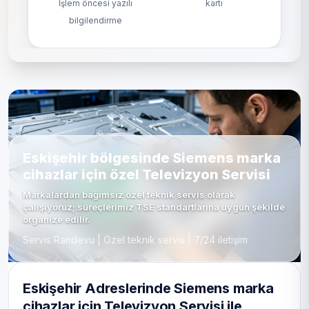
İşlem öncesi yazılı
kartı
bilgilendirme
Eskişehir bölgesinde Siemens marka
cihazlar için özel Televizyon Servisi
Markalardan bağımsız özel teknik servis olarak
çalışıyoruz; süreçlerimiz TSE standartlarına uygun şekilde
organize edilir.
Servis Randevu | Özel teknik servis | 7/24 iletişim
Eskişehir Adreslerinde Siemens marka
cihazlar için Televizyon Servisi ile