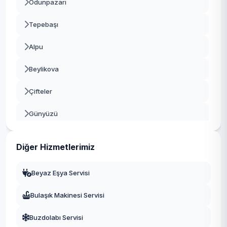
Odunpazarı
Tepebaşı
Alpu
Beylikova
Çifteler
Günyüzü
Han
Diğer Hizmetlerimiz
İnönü
Beyaz Eşya Servisi
Mahmudiye
Bulaşık Makinesi Servisi
Mihalgazi
Buzdolabı Servisi
Mihalıççık