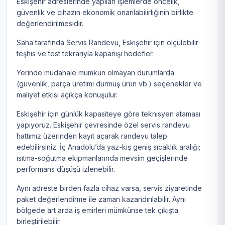
Eskişehir adreslerinde yapılan işlemlerde öncelik,
güvenlik ve cihazın ekonomik onarılabilirliğinin birlikte
değerlendirilmesidir.
Saha tarafında Servis Randevu, Eskişehir için ölçülebilir
teşhis ve test tekrarıyla kapanışı hedefler.
Yerinde müdahale mümkün olmayan durumlarda
(güvenlik, parça üretimi durmuş ürün vb.) seçenekler ve
maliyet etkisi açıkça konuşulur.
Eskişehir için günlük kapasiteye göre teknisyen ataması
yapıyoruz. Eskişehir çevresinde özel servis randevu
hattımız üzerinden kayıt açarak randevu talep
edebilirsiniz. İç Anadolu’da yaz-kış geniş sıcaklık aralığı;
ısıtma-soğutma ekipmanlarında mevsim geçişlerinde
performans düşüşü izlenebilir.
Aynı adreste birden fazla cihaz varsa, servis ziyaretinde
paket değerlendirme ile zaman kazandırılabilir. Aynı
bölgede art arda iş emirleri mümkünse tek çıkışta
birleştirilebilir.