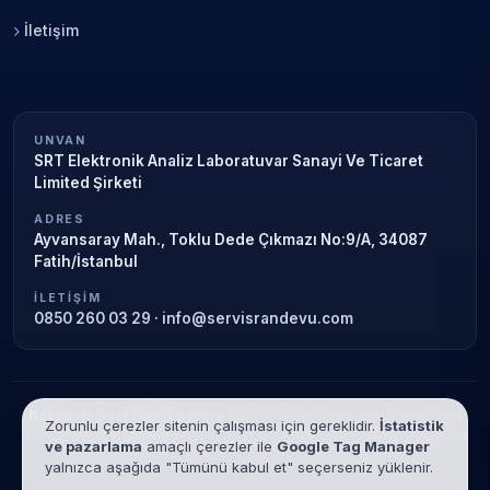
İletişim
UNVAN
SRT Elektronik Analiz Laboratuvar Sanayi Ve Ticaret
Limited Şirketi
ADRES
Ayvansaray Mah., Toklu Dede Çıkmazı No:9/A, 34087
Fatih/İstanbul
İLETIŞIM
0850 260 03 29
·
info@servisrandevu.com
Bağımsız özel teknik servis.
Garanti süresi sona ermiş veya özel
Zorunlu çerezler sitenin çalışması için gereklidir.
İstatistik
servis kapsamındaki cihazlar için hizmet verilir. Marka adları yalnızca
ve pazarlama
amaçlı çerezler ile
Google Tag Manager
tanımlama amaçlıdır; yetkili servis ilişkisi bulunmamaktadır.
yalnızca aşağıda "Tümünü kabul et" seçerseniz yüklenir.