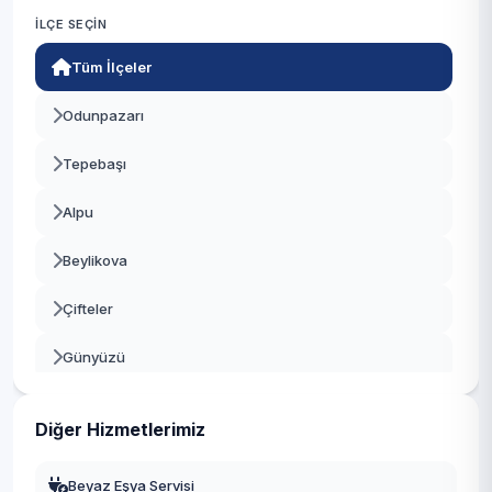
İLÇE SEÇIN
Tüm İlçeler
Odunpazarı
Tepebaşı
Alpu
Beylikova
Çifteler
Günyüzü
Han
Diğer Hizmetlerimiz
İnönü
Beyaz Eşya Servisi