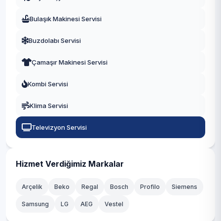
Mahmudiye
Bulaşık Makinesi Servisi
Mihalgazi
Buzdolabı Servisi
Mihalıççık
Çamaşır Makinesi Servisi
Sarıcakaya
Kombi Servisi
Seyitgazi
Klima Servisi
Sivrihisar
Televizyon Servisi
Hizmet Verdiğimiz Markalar
Arçelik
Beko
Regal
Bosch
Profilo
Siemens
Samsung
LG
AEG
Vestel