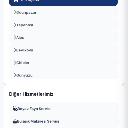
Odunpazarı
Tepebaşı
Alpu
Beylikova
Çifteler
Günyüzü
Han
Diğer Hizmetlerimiz
İnönü
Beyaz Eşya Servisi
Mahmudiye
Bulaşık Makinesi Servisi
Mihalgazi