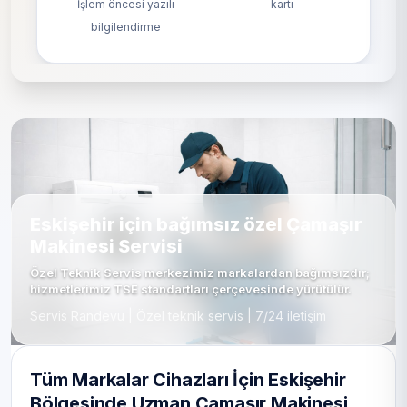
İşlem öncesi yazılı
kartı
bilgilendirme
Eskişehir için bağımsız özel Çamaşır
Makinesi Servisi
Özel Teknik Servis merkezimiz markalardan bağımsızdır;
hizmetlerimiz TSE standartları çerçevesinde yürütülür.
Servis Randevu | Özel teknik servis | 7/24 iletişim
Tüm Markalar Cihazları İçin Eskişehir
Bölgesinde Uzman Çamaşır Makinesi