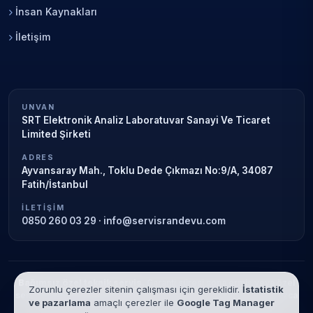
İnsan Kaynakları
İletişim
UNVAN
SRT Elektronik Analiz Laboratuvar Sanayi Ve Ticaret
Limited Şirketi
ADRES
Ayvansaray Mah., Toklu Dede Çıkmazı No:9/A, 34087
Fatih/İstanbul
İLETIŞIM
0850 260 03 29
·
info@servisrandevu.com
Bağımsız özel teknik servis.
Garanti süresi sona ermiş veya özel
Zorunlu çerezler sitenin çalışması için gereklidir.
İstatistik
servis kapsamındaki cihazlar için hizmet verilir. Marka adları yalnızca
ve pazarlama
amaçlı çerezler ile
Google Tag Manager
tanımlama amaçlıdır; yetkili servis ilişkisi bulunmamaktadır.