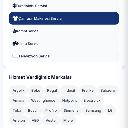
Buzdolabı Servisi
Mihalıççık
Çamaşır Makinesi Servisi
Sarıcakaya
Kombi Servisi
Seyitgazi
Klima Servisi
Sivrihisar
Televizyon Servisi
Hizmet Verdiğimiz Markalar
Arçelik
Beko
Regal
Indesit
Franke
Subzero
Amana
Westinghouse
Hotpoint
Electrolux
Teka
Bosch
Profilo
Siemens
Samsung
LG
Ariston
AEG
Vestel
Miele