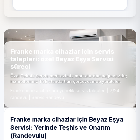
Franke marka cihazlar için servis
talepleri: özel Beyaz Eşya Servisi
süreci
Özel Teknik Servis merkezimiz markalardan bağımsızdır;
hizmetlerimiz TSE standartları çerçevesinde yürütülür.
Franke marka cihazlara yönelik servis talepleri | 7/24
randevu | Servis Randevu
Franke marka cihazlar için Beyaz Eşya
Servisi: Yerinde Teşhis ve Onarım
(Randevulu)