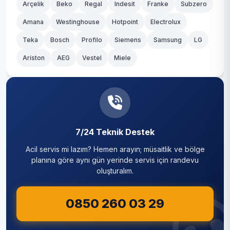
Arçelik
Beko
Regal
Indesit
Franke
Subzero
Amana
Westinghouse
Hotpoint
Electrolux
Teka
Bosch
Profilo
Siemens
Samsung
LG
Ariston
AEG
Vestel
Miele
7/24 Teknik Destek
Acil servis mi lazım? Hemen arayın; müsaitlik ve bölge
planına göre aynı gün yerinde servis için randevu
oluşturalım.
0850 260 03 29