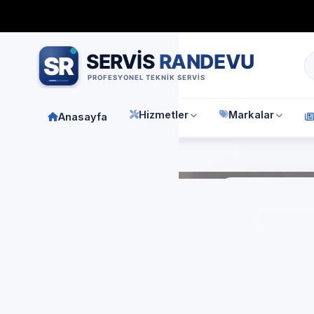
Bağımsız özel teknik servis
Türkiye geneli
7/24 randevu 
Hizmetler
Markalar
Anasayfa
Anasay
Ö
El