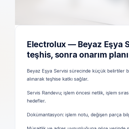
Electrolux marka cihazlara yönelik servis t
Electrolux — Beyaz Eşya S
teşhis, sonra onarım planı
Beyaz Eşya Servisi sürecinde küçük belirtiler bi
alınarak teşhise katkı sağlar.
Servis Randevu; işlem öncesi netlik, işlem sıras
hedefler.
Dokümantasyon: işlem notu, değişen parça bilgisi
Müsaitlik ve adres uygunluğuna göre yerinde serv