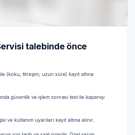
alepleri | 7/24 randevu | Servis Randevu
ervisi talebinde önce
le (koku, titreşim, uzun süre) kayıt altına
ında güvenlik ve işlem sonrası test ile kapanışı
 ve kullanım uyarıları kayıt altına alınır.
is için tarih ve saat önerilir. Özel servis