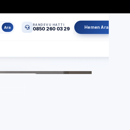
0850 260 03 29
info@servisrandevu.com
·
RANDEVU HATTI
Hemen Ara
Ara
0850 260 03 29
Aynı gün servis
Şeffaf fiyat
İşçilik garantili
si
lar