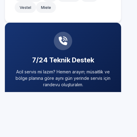
Vestel
Miele
7/24 Teknik Destek
Acil servis mi lazım? Hemen arayın; müsaitlik ve
bölge planına göre aynı gün yerinde servis için
randevu oluşturalım.
0850 260 03 29
Hızlı ve Garantili Çözüm