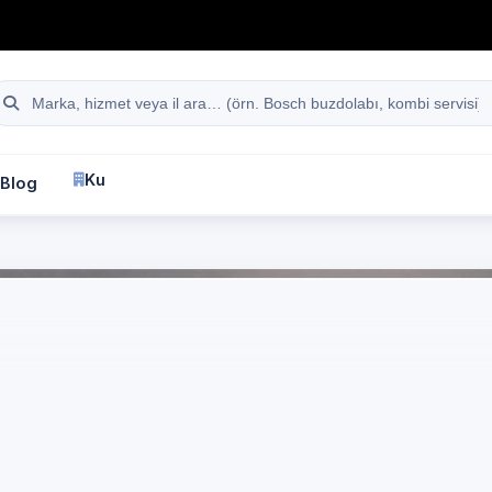
hattı
Site içi arama
Kurumsal
Blog
İletişim
fa
Electrolux
Beyaz Eşya Servisi
zel Beyaz Eşya Servi
ectrolux Marka Cihaz