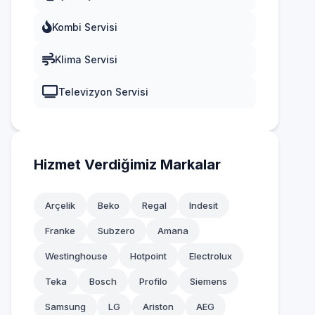
Kombi Servisi
Klima Servisi
Televizyon Servisi
Hizmet Verdiğimiz Markalar
Arçelik
Beko
Regal
Indesit
Franke
Subzero
Amana
Westinghouse
Hotpoint
Electrolux
Teka
Bosch
Profilo
Siemens
Samsung
LG
Ariston
AEG