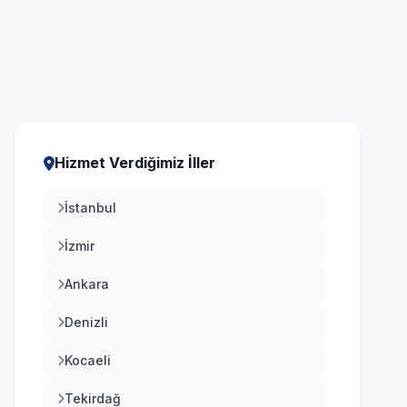
ndirme
Nakit, kredi ve banka kartı
Hizmet Verdiğimiz İller
İstanbul
İzmir
Ankara
Denizli
Kocaeli
Tekirdağ