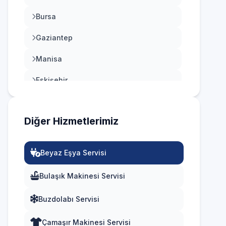
Bursa
Gaziantep
Manisa
Eskişehir
Antalya
Diğer Hizmetlerimiz
Diyarbakır
Trabzon
Beyaz Eşya Servisi
Kayseri
Bulaşık Makinesi Servisi
Buzdolabı Servisi
Çamaşır Makinesi Servisi