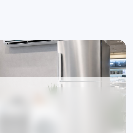
resinizde arıza tespiti ve onarım
İşlem öncesi yazılı bilgile
için özel Beyaz Eşya
özel servis
rında hizmet veren Özel Teknik Servis merkezidir.