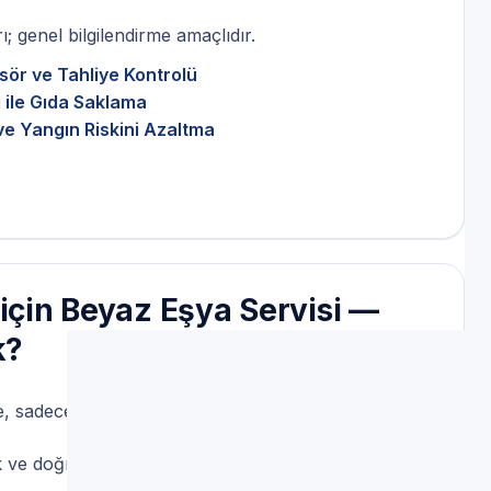
; genel bilgilendirme amaçlıdır.
sör ve Tahliye Kontrolü
 ile Gıda Saklama
ve Yangın Riskini Azaltma
 için Beyaz Eşya Servisi —
k?
 sadece parça değişimi yeterli olmayabilir.
ve doğru teşhisi ön planda tutar; yetkisiz