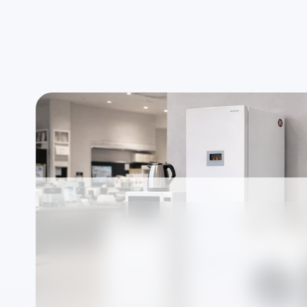
Uygun saat aralığında randevu
Ad
Electrolux ürünleri 
Servisi — bağımsız 
Firmamız markalardan bağımsız, TSE standartla