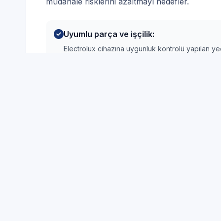
müdahale risklerini azaltmayı hedefler.
Uyumlu parça ve işçilik:
Electrolux cihazına uygunluk kontrolü yapılan yed
Şeffaf ücretlendirme:
Tahmini süre ve maliyet; arıza netleştikçe güncel
Test ve kapanış:
Kapanış öncesi temel fonksiyon ve güvenlik kontro
Hızlı organizasyon:
Randevu pencereleri ve saha planı.
Deneyimli saha ekibi:
Saha ekibi; güvenlik ve bilgilendirme adımlarını a