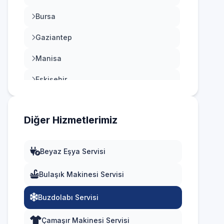
Bursa
Gaziantep
Manisa
Eskişehir
Antalya
Diğer Hizmetlerimiz
Diyarbakır
Trabzon
Beyaz Eşya Servisi
Kayseri
Bulaşık Makinesi Servisi
Buzdolabı Servisi
Çamaşır Makinesi Servisi