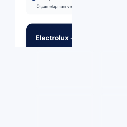
Ölçüm ekipmanı ve prosedürlere uygun saha çal
Electrolux — Sık Görülen Ar
Program yarıda
Anormal 
kesiliyor
— Su girişi,
titreşim
—
tahliye hattı ve
amortisör
elektronik hata kodları
cisim kont
birlikte okunur.
Soğutmuy
Su almıyor veya
dondurm
boşaltmıyor
— Pompa,
Soğutma d
filtre, basınç anahtarı ve
fan, sensö
kontrol kartı sırasıyla ele
kompresör 