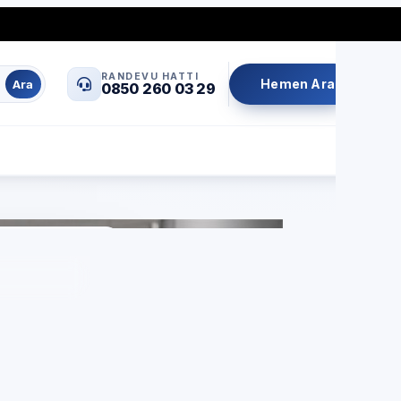
0850 260 03 29
info@servisrandevu.com
·
RANDEVU HATTI
Hemen Ara
Ara
0850 260 03 29
Aynı gün servis
Şeffaf fiyat
İşçilik garantili
i
lar