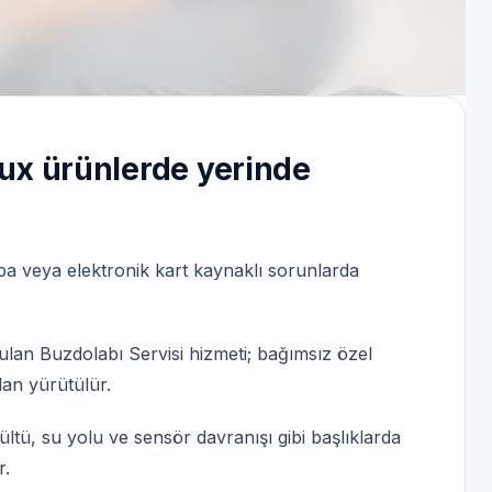
er için | 7/24 kayıt hattı
lux ürünlerde yerinde
a veya elektronik kart kaynaklı sorunlarda
lan Buzdolabı Servisi hizmeti; bağımsız özel
dan yürütülür.
ültü, su yolu ve sensör davranışı gibi başlıklarda
r.