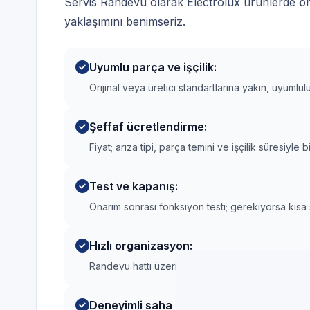
Servis Randevu olarak Electrolux ürünlerde önc
yaklaşımını benimseriz.
Uyumlu parça ve işçilik:
Orijinal veya üretici standartlarına yakın, uyumlu
Şeffaf ücretlendirme:
Fiyat; arıza tipi, parça temini ve işçilik süresiyle bi
Test ve kapanış:
Onarım sonrası fonksiyon testi; gerekiyorsa kısa 
Hızlı organizasyon:
Randevu hattı üzerinden tarih ve saat önerisi payla
Deneyimli saha ekibi: