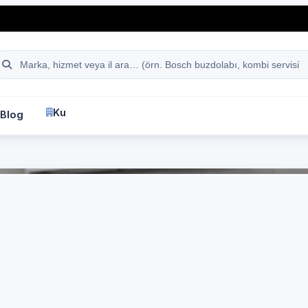
hattı
Site içi arama
Kurumsal
Blog
İletişim
fa
Electrolux
Buzdolabı Servisi
Özel Buzdolabı Servis
ectrolux Marka Cihaz