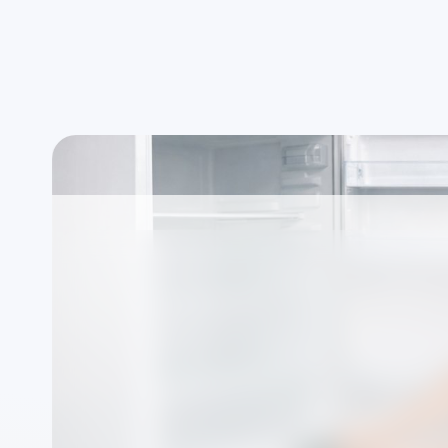
Uygun saat aralığında randevu
Ad
Electrolux marka cih
Buzdolabı Servisi —
servis
Markalardan bağımsız özel teknik servis olarak
şekilde organize edilir.