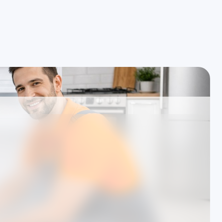
resinizde arıza tespiti ve onarım
İşlem öncesi yazılı bilgile
azlar için özel
 randevulu yerinde
 çalışıyoruz; süreçlerimiz TSE standartlarına uygun