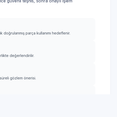
e güvenli teşhis, sonra onaylı işlem
luk doğrulanmış parça kullanımı hedeflenir.
rlikte değerlendirilir.
süreli gözlem önerisi.
şılır.