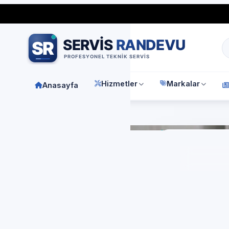
Bağımsız özel teknik servis
Türkiye geneli
7/24 randevu 
Hizmetler
Markalar
Anasayfa
Anasay
El