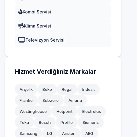
Kombi Servisi
Klima Servisi
Televizyon Servisi
Hizmet Verdiğimiz Markalar
Arçelik
Beko
Regal
Indesit
Franke
Subzero
Amana
Westinghouse
Hotpoint
Electrolux
Teka
Bosch
Profilo
Siemens
Samsung
LG
Ariston
AEG