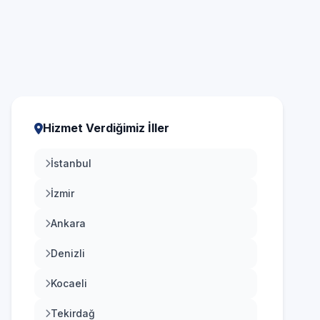
ndirme
Nakit, kredi ve banka kartı
Hizmet Verdiğimiz İller
İstanbul
İzmir
Ankara
Denizli
Kocaeli
Tekirdağ