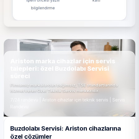
İşlem öncesi yazılı
kartı
bilgilendirme
Ariston marka cihazlar için servis
talepleri: özel Buzdolabı Servisi
süreci
Firmamız markalardan bağımsız, TSE standartlarında
hizmet veren Özel Teknik Servis merkezidir.
7/24 randevu | Ariston cihazlar için teknik servis | Servis
Randevu
Buzdolabı Servisi: Ariston cihazlarına
özel çözümler