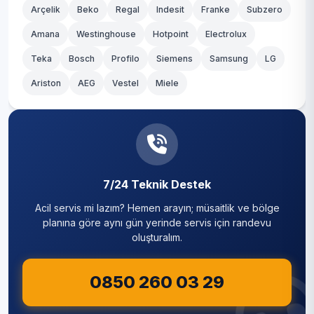
Arçelik
Beko
Regal
Indesit
Franke
Subzero
Amana
Westinghouse
Hotpoint
Electrolux
Teka
Bosch
Profilo
Siemens
Samsung
LG
Ariston
AEG
Vestel
Miele
7/24 Teknik Destek
Acil servis mi lazım? Hemen arayın; müsaitlik ve bölge
planına göre aynı gün yerinde servis için randevu
oluşturalım.
0850 260 03 29