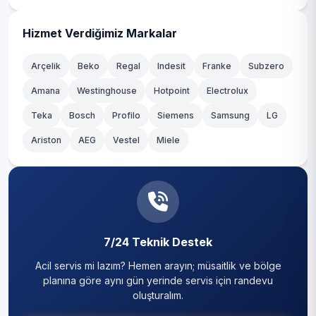
Hizmet Verdiğimiz Markalar
Arçelik
Beko
Regal
Indesit
Franke
Subzero
Amana
Westinghouse
Hotpoint
Electrolux
Teka
Bosch
Profilo
Siemens
Samsung
LG
Ariston
AEG
Vestel
Miele
7/24 Teknik Destek
Acil servis mi lazım? Hemen arayın; müsaitlik ve bölge
planına göre aynı gün yerinde servis için randevu
oluşturalım.