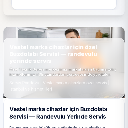
Vestel marka cihazlar için özel
Buzdolabı Servisi — randevulu
yerinde servis
Özel Teknik Servis merkezimiz markalardan bağımsızdır;
hizmetlerimiz TSE standartları çerçevesinde yürütülür.
Servis Randevu | Vestel marka cihazlara özel servis |
İstanbul ve hizmet illeri
Vestel marka cihazlar için Buzdolabı
Servisi — Randevulu Yerinde Servis
Beyaz eşya ve küçük ev aletlerinde su, elektrik ve