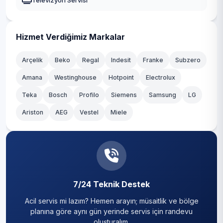
Televizyon Servisi
Hizmet Verdiğimiz Markalar
Arçelik
Beko
Regal
Indesit
Franke
Subzero
Amana
Westinghouse
Hotpoint
Electrolux
Teka
Bosch
Profilo
Siemens
Samsung
LG
Ariston
AEG
Vestel
Miele
7/24 Teknik Destek
Acil servis mi lazım? Hemen arayın; müsaitlik ve bölge
planına göre aynı gün yerinde servis için randevu
oluşturalım.