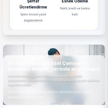
Şeffaf
Esnek Ödeme
Ücretlendirme
Nakit, kredi ve banka
İşlem öncesi yazılı
kartı
bilgilendirme
Ariston cihazlara özel Çamaşır
Makinesi Servisi; yerinde arıza tespiti
Markalardan bağımsız özel teknik servis olarak
çalışıyoruz; süreçlerimiz TSE standartlarına uygun şekilde
organize edilir.
Servis Randevu | Ariston marka cihazlara özel servis |
İstanbul ve hizmet illeri