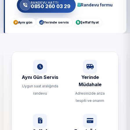
RANDEVU HATTI
Randevu formu
0850 260 03 29
Aynı gün
Yerinde servis
Şeffaf fiyat
Aynı Gün Servis
Yerinde
Müdahale
Uygun saat aralığında
randevu
Adresinizde arıza
tespiti ve onarım