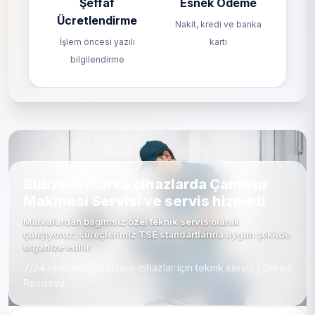
Şeffaf
Esnek Ödeme
Ücretlendirme
Nakit, kredi ve banka
İşlem öncesi yazılı
kartı
bilgilendirme
Subzero marka cihazlarda Çamaşır
Makinesi Servisi ve servis hizmeti
Markalardan bağımsız özel teknik servis olarak
çalışıyoruz; süreçlerimiz TSE standartlarına uygun şekilde
organize edilir.
7/24 randevu | Subzero cihazlar için teknik servis | Servis
Randevu