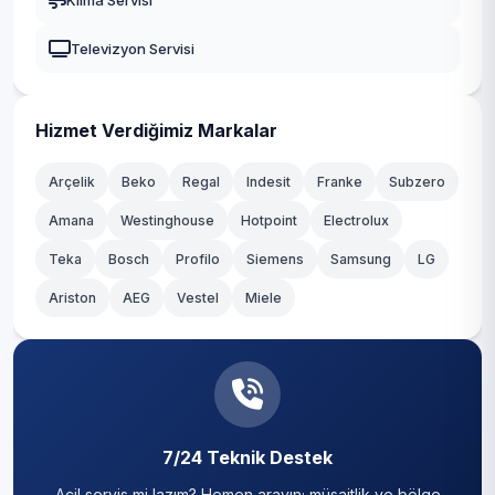
Klima Servisi
Televizyon Servisi
Hizmet Verdiğimiz Markalar
Arçelik
Beko
Regal
Indesit
Franke
Subzero
Amana
Westinghouse
Hotpoint
Electrolux
Teka
Bosch
Profilo
Siemens
Samsung
LG
Ariston
AEG
Vestel
Miele
7/24 Teknik Destek
Acil servis mi lazım? Hemen arayın; müsaitlik ve bölge