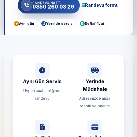
RANDEVU HATTI
Randevu formu
0850 260 03 29
Aynı gün
Yerinde servis
Şeffaf fiyat
Aynı Gün Servis
Yerinde
Müdahale
Uygun saat aralığında
randevu
Adresinizde arıza
tespiti ve onarım