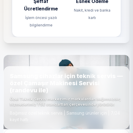
Şeffaf
Esnek Ödeme
Ücretlendirme
Nakit, kredi ve banka
İşlem öncesi yazılı
kartı
bilgilendirme
Samsung cihazlar için teknik servis —
özel Çamaşır Makinesi Servisi
(randevu ile)
Özel Teknik Servis merkezimiz markalardan bağımsızdır;
hizmetlerimiz TSE standartları çerçevesinde yürütülür.
Bağımsız özel teknik servis | Samsung ürünler için | 7/24
kayıt hattı