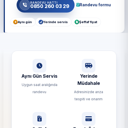
RANDEVU HATTI
Randevu formu
0850 260 03 29
Aynı gün
Yerinde servis
Şeffaf fiyat
Aynı Gün Servis
Yerinde
Müdahale
Uygun saat aralığında
randevu
Adresinizde arıza
tespiti ve onarım