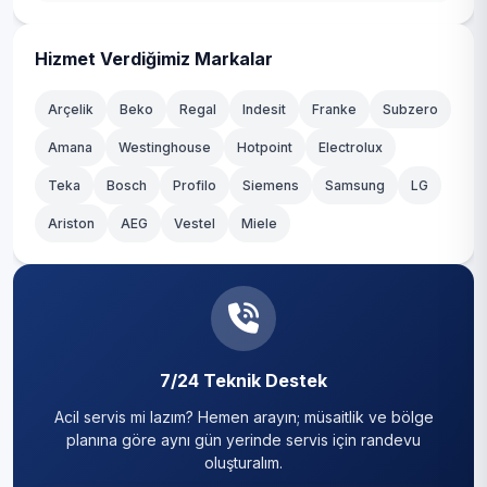
Hizmet Verdiğimiz Markalar
Arçelik
Beko
Regal
Indesit
Franke
Subzero
Amana
Westinghouse
Hotpoint
Electrolux
Teka
Bosch
Profilo
Siemens
Samsung
LG
Ariston
AEG
Vestel
Miele
7/24 Teknik Destek
Acil servis mi lazım? Hemen arayın; müsaitlik ve bölge
planına göre aynı gün yerinde servis için randevu
oluşturalım.