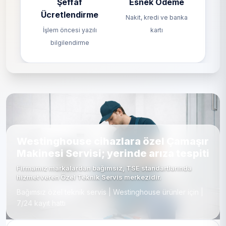
Şeffaf
Esnek Ödeme
Ücretlendirme
Nakit, kredi ve banka
İşlem öncesi yazılı
kartı
bilgilendirme
Westinghouse cihazlara özel Çamaşır
Makinesi Servisi; yerinde arıza tespiti
Firmamız markalardan bağımsız, TSE standartlarında
hizmet veren Özel Teknik Servis merkezidir.
Bağımsız özel teknik servis | Westinghouse ürünler için |
7/24 kayıt hattı