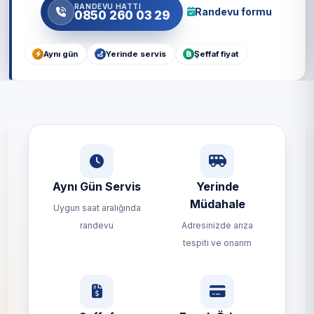
RANDEVU HATTI
Randevu formu
0850 260 03 29
Aynı gün
Yerinde servis
Şeffaf fiyat
Aynı Gün Servis
Yerinde
Müdahale
Uygun saat aralığında
randevu
Adresinizde arıza
tespiti ve onarım