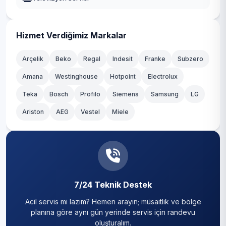
Hizmet Verdiğimiz Markalar
Arçelik
Beko
Regal
Indesit
Franke
Subzero
Amana
Westinghouse
Hotpoint
Electrolux
Teka
Bosch
Profilo
Siemens
Samsung
LG
Ariston
AEG
Vestel
Miele
7/24 Teknik Destek
Acil servis mi lazım? Hemen arayın; müsaitlik ve bölge
planına göre aynı gün yerinde servis için randevu
oluşturalım.