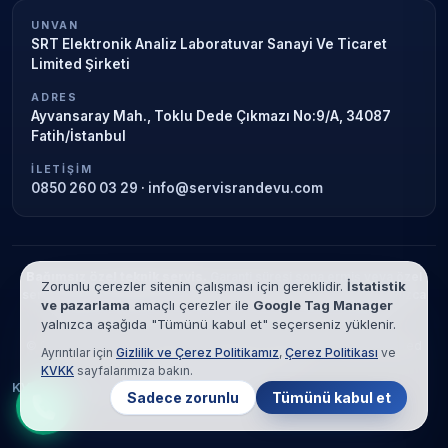
UNVAN
SRT Elektronik Analiz Laboratuvar Sanayi Ve Ticaret
Limited Şirketi
ADRES
Ayvansaray Mah., Toklu Dede Çıkmazı No:9/A, 34087
Fatih/İstanbul
İLETIŞIM
0850 260 03 29
·
info@servisrandevu.com
Bağımsız özel teknik servis.
Garanti süresi sona ermiş veya özel
Zorunlu çerezler sitenin çalışması için gereklidir.
İstatistik
servis kapsamındaki cihazlar için hizmet verilir. Marka adları yalnızca
ve pazarlama
amaçlı çerezler ile
Google Tag Manager
tanımlama amaçlıdır; yetkili servis ilişkisi bulunmamaktadır.
yalnızca aşağıda "Tümünü kabul et" seçerseniz yüklenir.
© 2026 SRT Elektronik Analiz Laboratuvar Sanayi Ve Ticaret Limited
Ayrıntılar için
Gizlilik ve Çerez Politikamız
,
Çerez Politikası
ve
Şirketi. Tüm hakları saklıdır.
KVKK
sayfalarımıza bakın.
KVKK
Gizlilik
Çerez Politikası
Hizmet Şartları
Sadece zorunlu
Tümünü kabul et