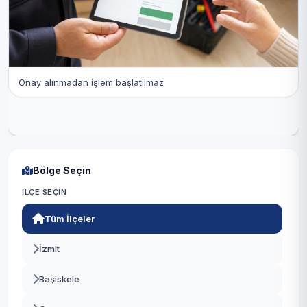
Onay alınmadan işlem başlatılmaz
Bölge Seçin
İLÇE SEÇIN
Tüm İlçeler
İzmit
Başiskele