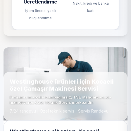
Ücretlendirme
Nakit, kredi ve banka
İşlem öncesi yazılı
kartı
bilgilendirme
Westinghouse ürünleri için Kocaeli
özel Çamaşır Makinesi Servisi
Firmamız markalardan bağımsız, TSE standartlarında
hizmet veren Özel Teknik Servis merkezidir.
7/24 randevu | Özel teknik servis | Servis Randevu