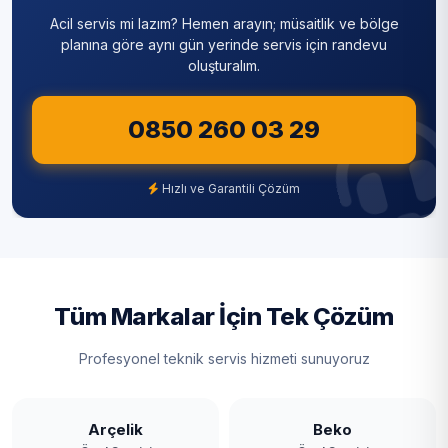
Acil servis mi lazım? Hemen arayın; müsaitlik ve bölge
planına göre aynı gün yerinde servis için randevu
oluşturalım.
0850 260 03 29
Hızlı ve Garantili Çözüm
Tüm Markalar İçin Tek Çözüm
Profesyonel teknik servis hizmeti sunuyoruz
Arçelik
Beko