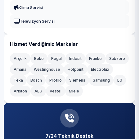
Klima Servisi
Televizyon Servisi
Hizmet Verdiğimiz Markalar
Arçelik
Beko
Regal
Indesit
Franke
Subzero
Amana
Westinghouse
Hotpoint
Electrolux
Teka
Bosch
Profilo
Siemens
Samsung
LG
Ariston
AEG
Vestel
Miele
7/24 Teknik Destek