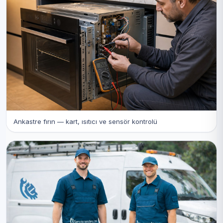
Ankastre fırın — kart, ısıtıcı ve sensör kontrolü