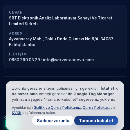
UNVAN
SRT Elektronik Analiz Laboratuvar Sanayi Ve Ticaret
Limited Şirketi
ADRES
Ayvansaray Mah., Toklu Dede Çıkmazı No:9/A, 34087
Fatih/İstanbul
İLETIŞIM
0850 260 03 29
·
info@servisrandevu.com
Bağımsız özel teknik servis.
Garanti süresi sona ermiş veya özel
Zorunlu çerezler sitenin çalışması için gereklidir.
İstatistik
servis kapsamındaki cihazlar için hizmet verilir. Marka adları yalnızca
ve pazarlama
amaçlı çerezler ile
Google Tag Manager
tanımlama amaçlıdır; yetkili servis ilişkisi bulunmamaktadır.
yalnızca aşağıda "Tümünü kabul et" seçerseniz yüklenir.
© 2026 SRT Elektronik Analiz Laboratuvar Sanayi Ve Ticaret Limited
Ayrıntılar için
Gizlilik ve Çerez Politikamız
,
Çerez Politikası
ve
Şirketi. Tüm hakları saklıdır.
KVKK
sayfalarımıza bakın.
KVKK
Gizlilik
Çerez Politikası
Hizmet Şartları
Sadece zorunlu
Tümünü kabul et