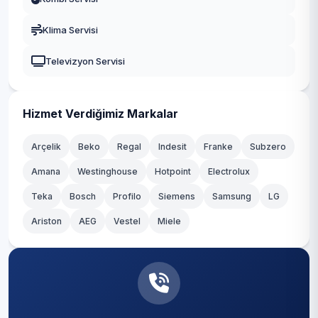
Klima Servisi
Televizyon Servisi
Hizmet Verdiğimiz Markalar
Arçelik
Beko
Regal
Indesit
Franke
Subzero
Amana
Westinghouse
Hotpoint
Electrolux
Teka
Bosch
Profilo
Siemens
Samsung
LG
Ariston
AEG
Vestel
Miele