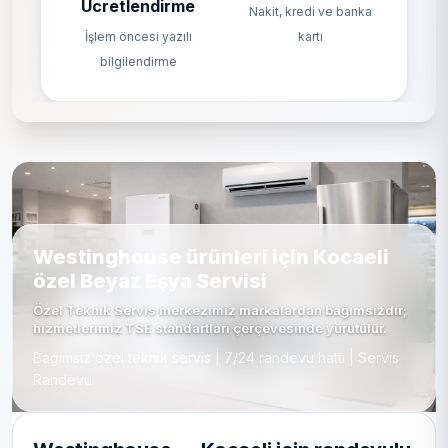
Ücretlendirme
Nakit, kredi ve banka
İşlem öncesi yazılı
kartı
bilgilendirme
Westinghouse ürünleri için Kocaeli
özel Beyaz Eşya Servisi
Özel Teknik Servis merkezimiz markalardan bağımsızdır;
hizmetlerimiz TSE standartları çerçevesinde yürütülür.
Bağımsız özel teknik servis | 7/24 randevu hattı | Servis
Randevu