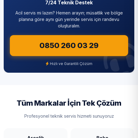
7/24 Teknik Destek
Acil servis mi lazım? Hemen arayın; müsaitlik ve bölge
planına göre aynı gün yerinde servis için randevu
oluşturalım.
0850 260 03 29
Hızlı ve Garantili Çözüm
Tüm Markalar İçin Tek Çözüm
Profesyonel teknik servis hizmeti sunuyoruz
Arçelik
Beko