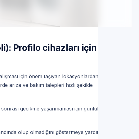
hattı | Servis Randevu
): Profilo cihazları için
çalışması için önem taşıyan lokasyonlardan
rde arıza ve bakım talepleri hızlı şekilde
u sonrası gecikme yaşanmaması için günlük
bandında olup olmadığını göstermeye yardımcı