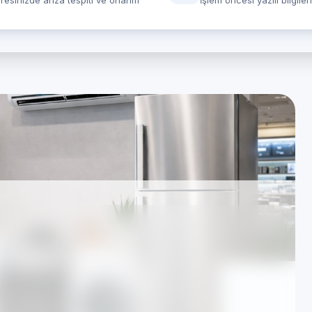
resinizde arıza tespiti ve onarım
İşlem öncesi yazılı bilgile
Profilo marka cihazlar
 Servisi
rında hizmet veren Özel Teknik Servis merkezidir.