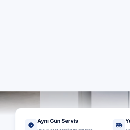
ö
Kocaeli g
Aynı gün
Aynı Gün Servis
Y