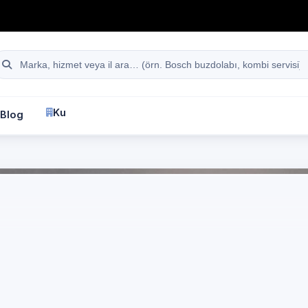
hattı
Site içi arama
Kurumsal
Blog
İletişim
fa
Kocaeli
Profilo
Beyaz Eşya Servisi
Kocaeli
ofilo marka cihazlar i