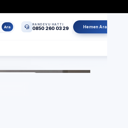
0850 260 03 29
info@servisrandevu.com
·
RANDEVU HATTI
Hemen Ara
Ara
0850 260 03 29
Aynı gün servis
Şeffaf fiyat
İşçilik garantili
çin