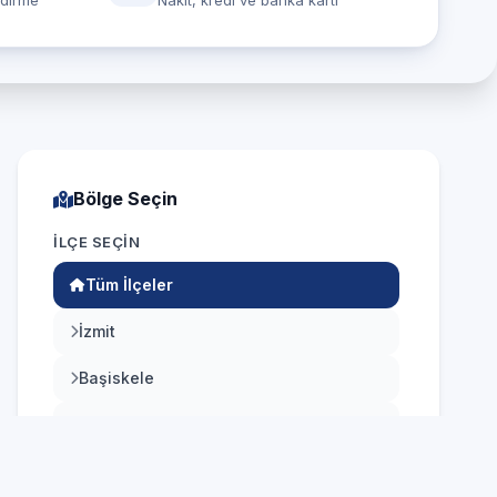
ndirme
Nakit, kredi ve banka kartı
Bölge Seçin
İLÇE SEÇIN
Tüm İlçeler
İzmit
Başiskele
Çayırova
Darıca