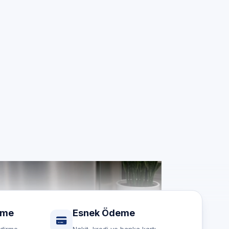
si
ız için
rme
Esnek Ödeme