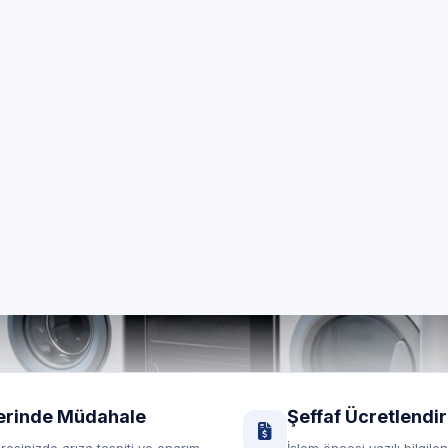
zel Beyaz Eşya Servi
enelinde 7/24 özel teknik servis; Profilo marka cihazların
yerinde destek.
RANDEVU HATTI
Randevu formu
0850 260 03 29
Yerinde servis
Şeffaf fiyat
erinde Müdahale
Şeffaf Ücretlendi