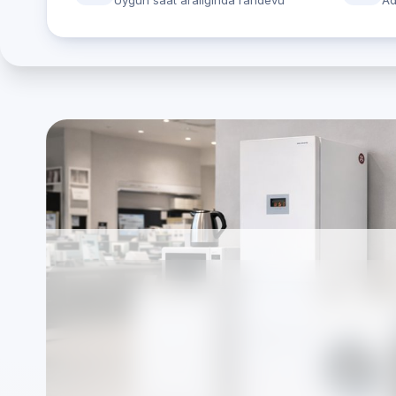
Uygun saat aralığında randevu
Ad
Kocaeli bölgesinde 
için özel Beyaz Eşya
Firmamız markalardan bağımsız, TSE standartla