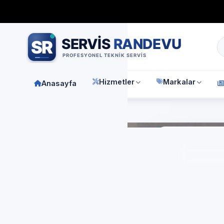
Bağımsız özel teknik servis
Türkiye geneli
7/24 randevu 
Hizmetler
Markalar
Anasayfa
Anasay
Pr