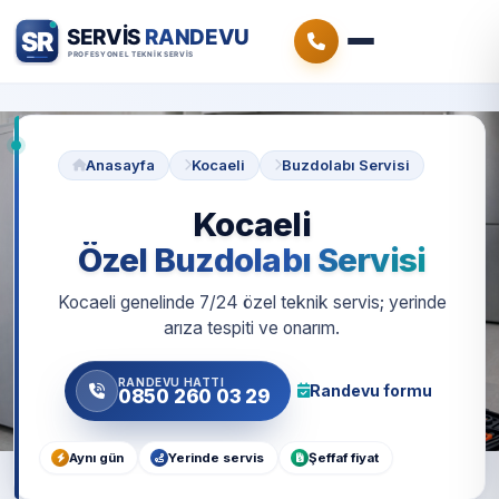
Anasayfa
Kocaeli
Buzdolabı Servisi
Kocaeli
Özel Buzdolabı Servisi
Kocaeli genelinde 7/24 özel teknik servis; yerinde
arıza tespiti ve onarım.
RANDEVU HATTI
Randevu formu
0850 260 03 29
Aynı gün
Yerinde servis
Şeffaf fiyat