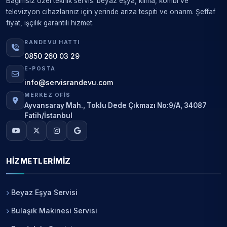
Bağımsız özel teknik servis: beyaz eşya, klima, kombi ve
televizyon cihazlarınız için yerinde arıza tespiti ve onarım. Şeffaf
fiyat, işçilik garantili hizmet.
RANDEVU HATTI
0850 260 03 29
E-POSTA
info@servisrandevu.com
MERKEZ OFIS
Ayvansaray Mah., Toklu Dede Çıkmazı No:9/A, 34087
Fatih/İstanbul
HIZMETLERIMIZ
Beyaz Eşya Servisi
Bulaşık Makinesi Servisi