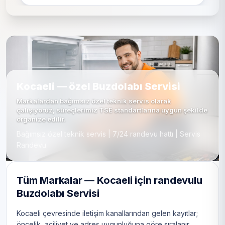
Kocaeli — özel Buzdolabı Servisi
Markalardan bağımsız özel teknik servis olarak
çalışıyoruz; süreçlerimiz TSE standartlarına uygun şekilde
organize edilir.
Bağımsız özel teknik servis | 7/24 randevu hattı | Servis
Randevu
Tüm Markalar — Kocaeli için randevulu
Buzdolabı Servisi
Kocaeli çevresinde iletişim kanallarından gelen kayıtlar;
öncelik, aciliyet ve adres uygunluğuna göre sıralanır.