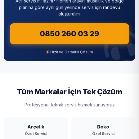
Acil servis mi lazım? Hemen arayın; müsaitlik ve bölge
planına göre aynı gün yerinde servis için randevu
oluşturalım.
0850 260 03 29
Hızlı ve Garantili Çözüm
Tüm Markalar İçin Tek Çözüm
Profesyonel teknik servis hizmeti sunuyoruz
Arçelik
Beko
Özel Servisi
Özel Servisi