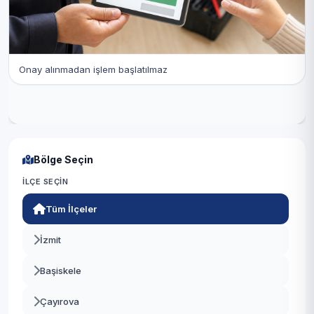
Onay alınmadan işlem başlatılmaz
Bölge Seçin
İLÇE SEÇIN
Tüm İlçeler
İzmit
Başiskele
Çayırova