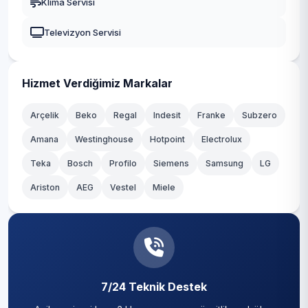
Klima Servisi
Televizyon Servisi
Hizmet Verdiğimiz Markalar
Arçelik
Beko
Regal
Indesit
Franke
Subzero
Amana
Westinghouse
Hotpoint
Electrolux
Teka
Bosch
Profilo
Siemens
Samsung
LG
Ariston
AEG
Vestel
Miele
7/24 Teknik Destek