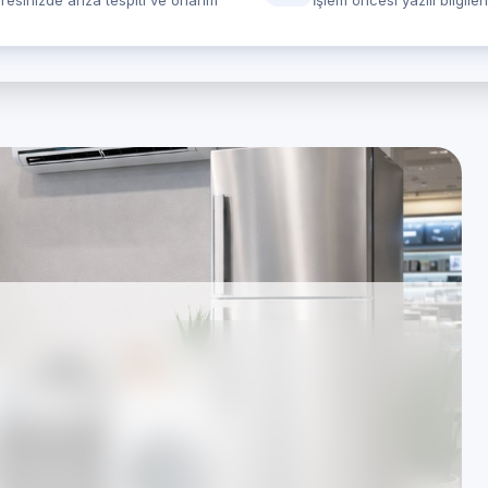
resinizde arıza tespiti ve onarım
İşlem öncesi yazılı bilgile
 için Beyaz Eşya
ağımsız özel servis)
rında hizmet veren Özel Teknik Servis merkezidir.