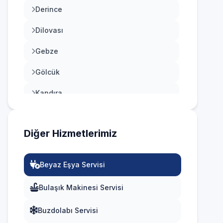
Derince
Dilovası
Gebze
Gölcük
Kandıra
Karamürsel
Diğer Hizmetlerimiz
Kartepe
Körfez
Beyaz Eşya Servisi
Bulaşık Makinesi Servisi
Buzdolabı Servisi