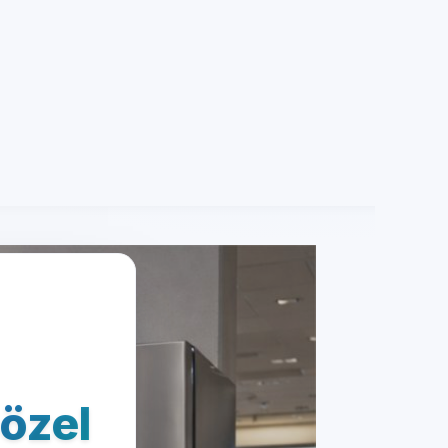
0850 260 03 29
info@servisrandevu.com
·
RANDEVU HATTI
Hemen Ara
Ara
0850 260 03 29
Aynı gün servis
Şeffaf fiyat
İşçilik garantili
 özel