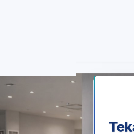
Bağımsız özel teknik servis
Türkiye geneli
7/24 randevu 
Hizmetler
Markalar
Anasayfa
Anasay
Tek