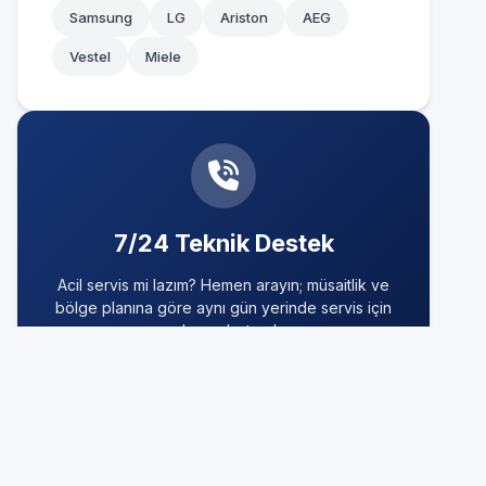
Samsung
LG
Ariston
AEG
Vestel
Miele
7/24 Teknik Destek
Acil servis mi lazım? Hemen arayın; müsaitlik ve
bölge planına göre aynı gün yerinde servis için
randevu oluşturalım.
0850 260 03 29
Hızlı ve Garantili Çözüm