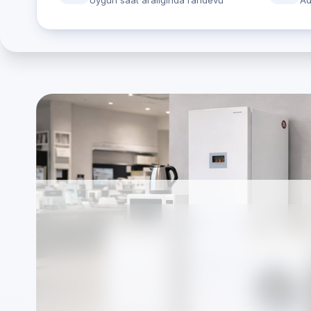
Uygun saat aralığında randevu
Ad
Teka marka cihazlar
Servisi — Kocaeli (b
Firmamız markalardan bağımsız, TSE standartla