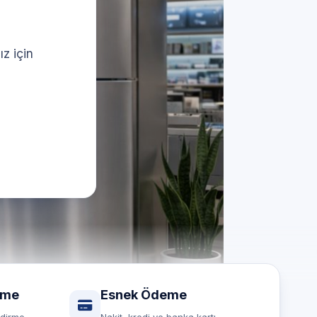
z için
rme
Esnek Ödeme