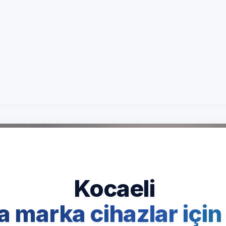
hattı
Site içi arama
Kurumsal
Blog
İletişim
fa
Kocaeli
Teka
Beyaz Eşya Servisi
Kocaeli
a marka cihazlar için