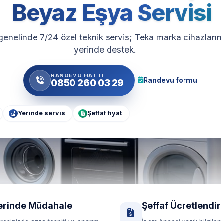
Beyaz Eşya Servisi
genelinde 7/24 özel teknik servis; Teka marka cihazlarını
yerinde destek.
RANDEVU HATTI
Randevu formu
0850 260 03 29
Yerinde servis
Şeffaf fiyat
erinde Müdahale
Şeffaf Ücretlendi