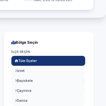
ndirme
Nakit, kredi ve banka kartı
Bölge Seçin
İLÇE SEÇIN
Tüm İlçeler
İzmit
Başiskele
Çayırova
Darıca