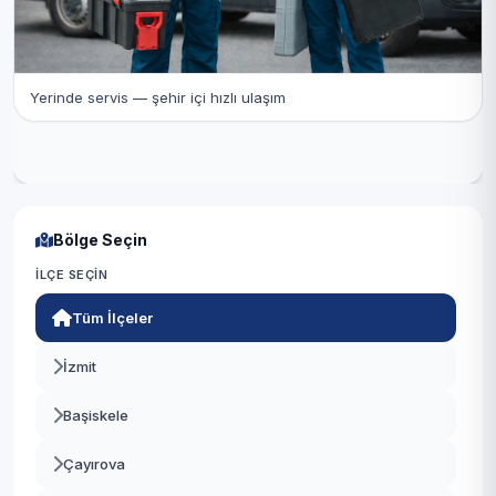
Yerinde servis — şehir içi hızlı ulaşım
Bölge Seçin
İLÇE SEÇIN
Tüm İlçeler
İzmit
Başiskele
Çayırova