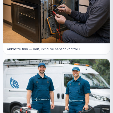
Ankastre fırın — kart, ısıtıcı ve sensör kontrolü