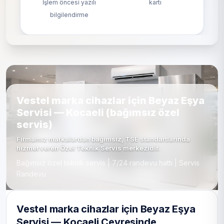
İşlem öncesi yazılı
kartı
bilgilendirme
Vestel marka cihazlar için Beyaz Eşya
Servisi — Kocaeli (bağımsız özel
servis)
Firmamız markalardan bağımsız, TSE standartlarında
hizmet veren Özel Teknik Servis merkezidir.
Bağımsız özel teknik servis | 7/24 randevu hattı | Servis
Randevu
Vestel marka cihazlar için Beyaz Eşya
Servisi — Kocaeli Çevresinde