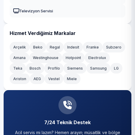
Televizyon Servisi
Hizmet Verdiğimiz Markalar
Arçelik
Beko
Regal
Indesit
Franke
Subzero
Amana
Westinghouse
Hotpoint
Electrolux
Teka
Bosch
Profilo
Siemens
Samsung
LG
Ariston
AEG
Vestel
Miele
7/24 Teknik Destek
Acil servis mi lazım? Hemen arayın; müsaitlik ve bölge