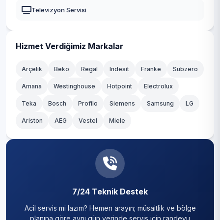
Televizyon Servisi
Hizmet Verdiğimiz Markalar
Arçelik
Beko
Regal
Indesit
Franke
Subzero
Amana
Westinghouse
Hotpoint
Electrolux
Teka
Bosch
Profilo
Siemens
Samsung
LG
Ariston
AEG
Vestel
Miele
7/24 Teknik Destek
Acil servis mi lazım? Hemen arayın; müsaitlik ve bölge
planına göre aynı gün yerinde servis için randevu