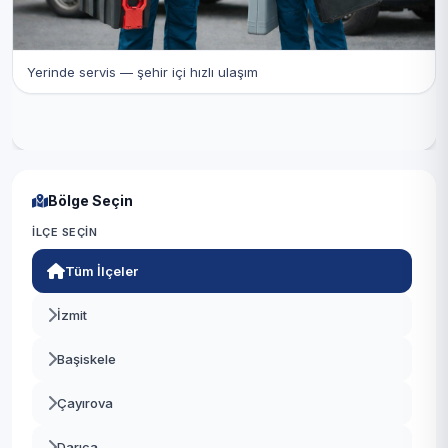
Yerinde servis — şehir içi hızlı ulaşım
Bölge Seçin
İLÇE SEÇIN
Tüm İlçeler
İzmit
Başiskele
Çayırova
Darıca