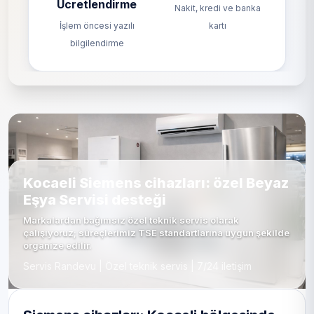
Ücretlendirme
Nakit, kredi ve banka
İşlem öncesi yazılı
kartı
bilgilendirme
Kocaeli Siemens cihazları: özel Beyaz
Eşya Servisi desteği
Markalardan bağımsız özel teknik servis olarak
çalışıyoruz; süreçlerimiz TSE standartlarına uygun şekilde
organize edilir.
Servis Randevu | Özel teknik servis | 7/24 iletişim