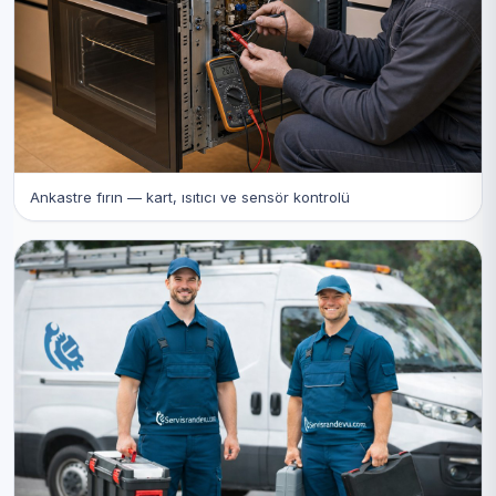
Ankastre fırın — kart, ısıtıcı ve sensör kontrolü