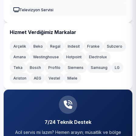
Televizyon Servisi
Hizmet Verdiğimiz Markalar
Arçelik
Beko
Regal
Indesit
Franke
Subzero
Amana
Westinghouse
Hotpoint
Electrolux
Teka
Bosch
Profilo
Siemens
Samsung
LG
Ariston
AEG
Vestel
Miele
7/24 Teknik Destek
Acil servis mi lazım? Hemen arayın; müsaitlik ve bölge