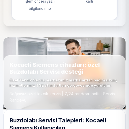
İşlem öncesi yazılı
kartı
bilgilendirme
Kocaeli Siemens cihazları: özel
Buzdolabı Servisi desteği
Özel Teknik Servis merkezimiz markalardan bağımsızdır;
hizmetlerimiz TSE standartları çerçevesinde yürütülür.
Bağımsız özel teknik servis | 7/24 randevu hattı | Servis
Randevu
Buzdolabı Servisi Talepleri: Kocaeli
Siemens Kullanıcıları