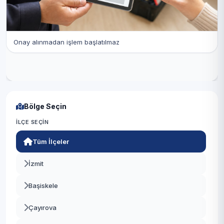
Onay alınmadan işlem başlatılmaz
Bölge Seçin
İLÇE SEÇIN
Tüm İlçeler
İzmit
Başiskele
Çayırova