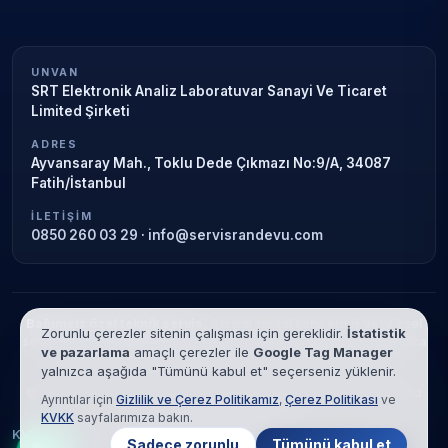
UNVAN
SRT Elektronik Analiz Laboratuvar Sanayi Ve Ticaret
Limited Şirketi
ADRES
Ayvansaray Mah., Toklu Dede Çıkmazı No:9/A, 34087
Fatih/İstanbul
İLETIŞIM
0850 260 03 29
·
info@servisrandevu.com
Bağımsız özel teknik servis.
Garanti süresi sona ermiş veya özel
Zorunlu çerezler sitenin çalışması için gereklidir.
İstatistik
servis kapsamındaki cihazlar için hizmet verilir. Marka adları yalnızca
ve pazarlama
amaçlı çerezler ile
Google Tag Manager
tanımlama amaçlıdır; yetkili servis ilişkisi bulunmamaktadır.
yalnızca aşağıda "Tümünü kabul et" seçerseniz yüklenir.
© 2026 SRT Elektronik Analiz Laboratuvar Sanayi Ve Ticaret Limited
Ayrıntılar için
Gizlilik ve Çerez Politikamız
,
Çerez Politikası
ve
Şirketi. Tüm hakları saklıdır.
KVKK
sayfalarımıza bakın.
KVKK
Gizlilik
Çerez Politikası
Hizmet Şartları
Sadece zorunlu
Tümünü kabul et