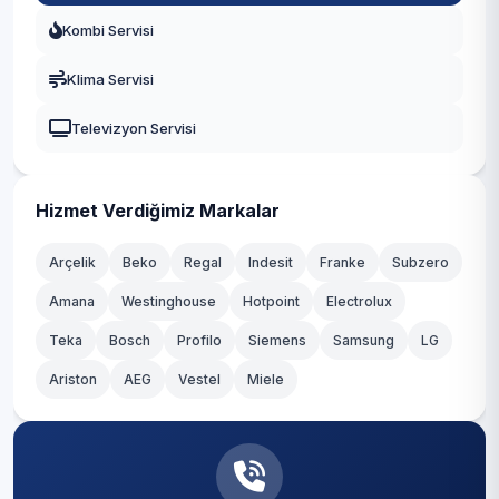
Kombi Servisi
Klima Servisi
Televizyon Servisi
Hizmet Verdiğimiz Markalar
Arçelik
Beko
Regal
Indesit
Franke
Subzero
Amana
Westinghouse
Hotpoint
Electrolux
Teka
Bosch
Profilo
Siemens
Samsung
LG
Ariston
AEG
Vestel
Miele