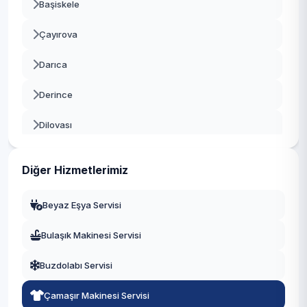
Başiskele
Çayırova
Darıca
Derince
Dilovası
Gebze
Diğer Hizmetlerimiz
Gölcük
Beyaz Eşya Servisi
Kandıra
Bulaşık Makinesi Servisi
Karamürsel
Buzdolabı Servisi
Kartepe
Çamaşır Makinesi Servisi
Körfez