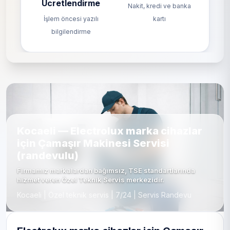
Ücretlendirme
Nakit, kredi ve banka
İşlem öncesi yazılı
kartı
bilgilendirme
Kocaeli — Electrolux marka cihazlar
için Çamaşır Makinesi Servisi
(randevulu)
Firmamız markalardan bağımsız, TSE standartlarında
hizmet veren Özel Teknik Servis merkezidir.
Kocaeli | Özel teknik servis | 7/24 | Servis Randevu