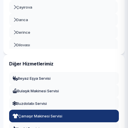
Çayırova
Darıca
Derince
Dilovası
Gebze
Diğer Hizmetlerimiz
Gölcük
Beyaz Eşya Servisi
Kandıra
Bulaşık Makinesi Servisi
Karamürsel
Buzdolabı Servisi
Kartepe
Çamaşır Makinesi Servisi
Körfez