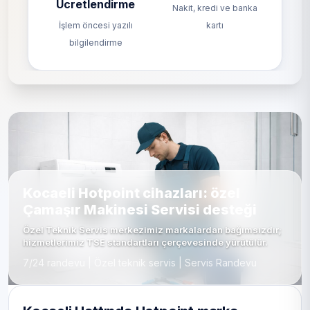
Ücretlendirme
Nakit, kredi ve banka
İşlem öncesi yazılı
kartı
bilgilendirme
Kocaeli Hotpoint cihazları: özel
Çamaşır Makinesi Servisi desteği
Özel Teknik Servis merkezimiz markalardan bağımsızdır;
hizmetlerimiz TSE standartları çerçevesinde yürütülür.
7/24 randevu | Özel teknik servis | Servis Randevu