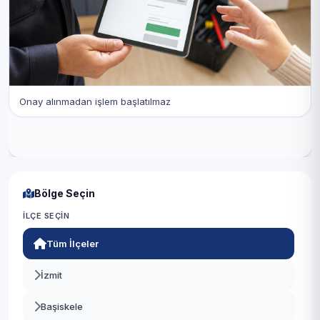
Onay alınmadan işlem başlatılmaz
Bölge Seçin
İLÇE SEÇIN
Tüm İlçeler
İzmit
Başiskele