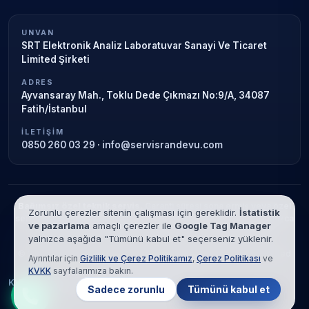
UNVAN
SRT Elektronik Analiz Laboratuvar Sanayi Ve Ticaret
Limited Şirketi
ADRES
Ayvansaray Mah., Toklu Dede Çıkmazı No:9/A, 34087
Fatih/İstanbul
İLETIŞIM
0850 260 03 29
·
info@servisrandevu.com
Bağımsız özel teknik servis.
Garanti süresi sona ermiş veya özel
Zorunlu çerezler sitenin çalışması için gereklidir.
İstatistik
servis kapsamındaki cihazlar için hizmet verilir. Marka adları yalnızca
ve pazarlama
amaçlı çerezler ile
Google Tag Manager
tanımlama amaçlıdır; yetkili servis ilişkisi bulunmamaktadır.
yalnızca aşağıda "Tümünü kabul et" seçerseniz yüklenir.
© 2026 SRT Elektronik Analiz Laboratuvar Sanayi Ve Ticaret Limited
Ayrıntılar için
Gizlilik ve Çerez Politikamız
,
Çerez Politikası
ve
Şirketi. Tüm hakları saklıdır.
KVKK
sayfalarımıza bakın.
KVKK
Gizlilik
Çerez Politikası
Hizmet Şartları
Sadece zorunlu
Tümünü kabul et