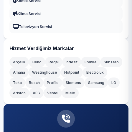
Kombi Servisi
Klima Servisi
Televizyon Servisi
Hizmet Verdiğimiz Markalar
Arçelik
Beko
Regal
Indesit
Franke
Subzero
Amana
Westinghouse
Hotpoint
Electrolux
Teka
Bosch
Profilo
Siemens
Samsung
LG
Ariston
AEG
Vestel
Miele