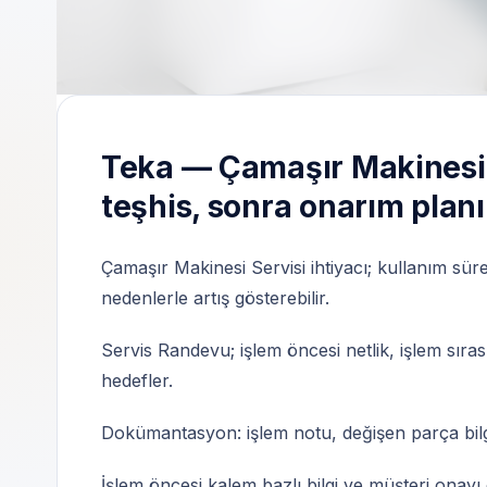
Teka marka cihazlara yönelik servis taleple
Teka — Çamaşır Makinesi 
teşhis, sonra onarım planı
Çamaşır Makinesi Servisi ihtiyacı; kullanım sür
nedenlerle artış gösterebilir.
Servis Randevu; işlem öncesi netlik, işlem sıras
hedefler.
Dokümantasyon: işlem notu, değişen parça bilgisi
İşlem öncesi kalem bazlı bilgi ve müşteri onay