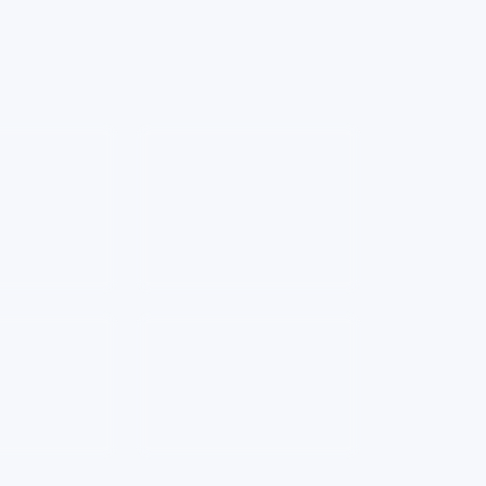
üdahale sırası
Program yarıda
nmüyor veya
kesiliyor
— Su girişi,
— Kapı kilidi,
tahliye hattı ve
ış ve kart
elektronik hata kodları
est edilir.
birlikte okunur.
hata kodu
—
Su almıyor veya
ta kodlarına
boşaltmıyor
— Pompa,
i sensör veya
filtre, basınç anahtarı ve
odağında ölçüm
kontrol kartı sırasıyla ele
alınır.