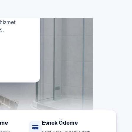
in
 hizmet
s.
rme
Esnek Ödeme