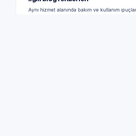
Aynı hizmet alanında bakım ve kullanım ipuçları
Çamaşır Makinesi Su Seviyesi: Basınç, Sen
Buzdolabı Kokusu ve Hijyen: Hava Dolaşımı
Davlumbaz Yağ Filtresi: Temizlik Periyodu 
Tüm blog yazıları
Teka Arızalarında Doğru T
Yazılım veya kalibrasyon gerektiren modellerde,
Servis Randevu olarak Teka ürünlerde önce güv
benimseriz.