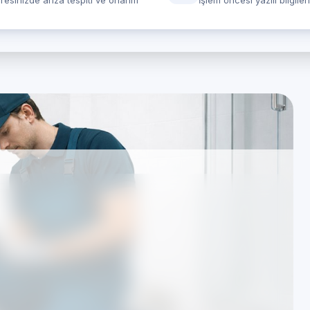
resinizde arıza tespiti ve onarım
İşlem öncesi yazılı bilgile
 için özel Çamaşır
randevulu yerinde
rında hizmet veren Özel Teknik Servis merkezidir.