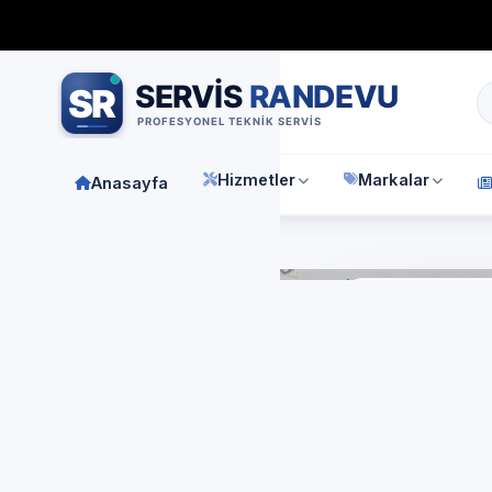
Bağımsız özel teknik servis
Türkiye geneli
7/24 randevu 
Hizmetler
Markalar
Anasayfa
Anasay