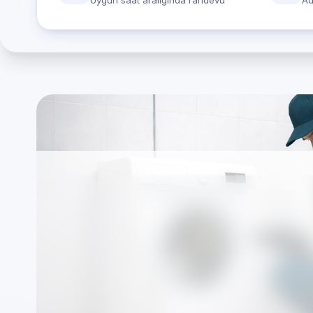
Uygun saat aralığında randevu
Ad
Teka marka cihazlar
Makinesi Servisi — 
servis
Firmamız markalardan bağımsız, TSE standartla