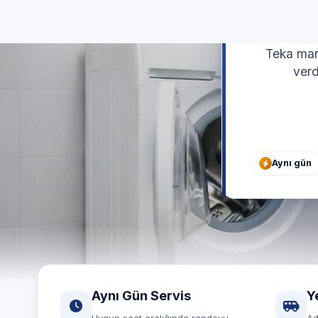
T
Teka mark
verd
Aynı gün
Aynı Gün Servis
Y