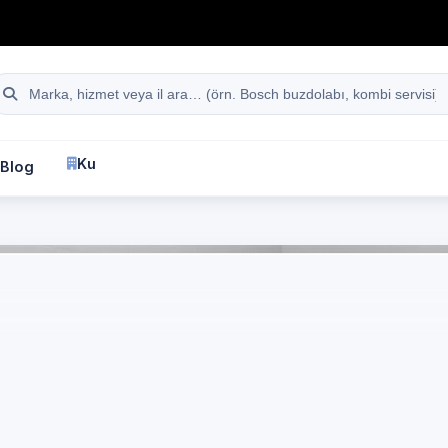
hattı
Site içi arama
Kurumsal
Blog
İletişim
fa
Teka
Çamaşır Makinesi Servisi
Özel Çamaşır Makine
Servisi