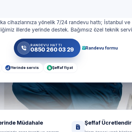
eka Marka Cihazlar İç
a cihazlarınıza yönelik 7/24 randevu hattı; İstanbul ve
iğimiz illerde yerinde destek. Bağımsız özel teknik servi
RANDEVU HATTI
Randevu formu
0850 260 03 29
Yerinde servis
Şeffaf fiyat
erinde Müdahale
Şeffaf Ücretlendi