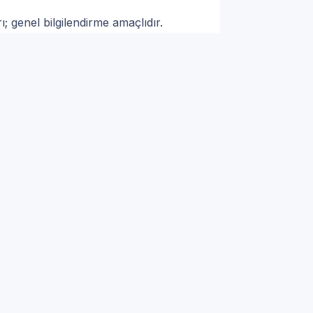
; genel bilgilendirme amaçlıdır.
sör ve Tahliye Kontrolü
 ile Gıda Saklama
ve Yangın Riskini Azaltma
eşhis: Randevu Hattı
 sadece parça değişimi yeterli olmayabilir.
enli teşhis, sonra onaylı işlem yaklaşımını