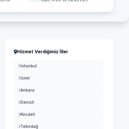
ndirme
Nakit, kredi ve banka kartı
Hizmet Verdiğimiz İller
İstanbul
İzmir
Ankara
Denizli
Kocaeli
Tekirdağ