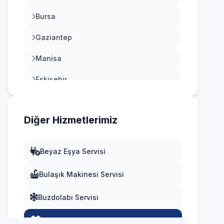
Bursa
Gaziantep
Manisa
Eskişehir
Antalya
Diğer Hizmetlerimiz
Diyarbakır
Trabzon
Beyaz Eşya Servisi
Kayseri
Bulaşık Makinesi Servisi
Buzdolabı Servisi
Çamaşır Makinesi Servisi