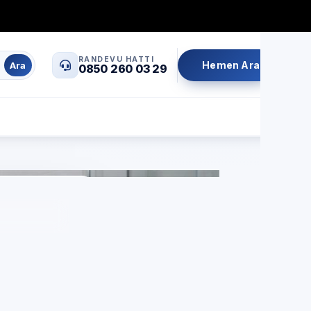
0850 260 03 29
info@servisrandevu.com
·
RANDEVU HATTI
Hemen Ara
Ara
0850 260 03 29
Aynı gün servis
Şeffaf fiyat
İşçilik garantili
si