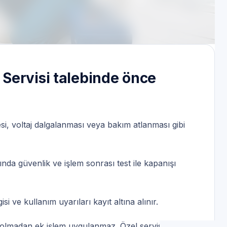
ri | 7/24 randevu | Servis Randevu
Servisi talebinde önce
esi, voltaj dalgalanması veya bakım atlanması gibi
ında güvenlik ve işlem sonrası test ile kapanışı
 ve kullanım uyarıları kayıt altına alınır.
ı olmadan ek işlem uygulanmaz. Özel servis