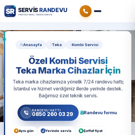
Anasayfa
Teka
Kombi Servisi
Özel Kombi Servisi
Teka Marka Cihazlar İçin
Teka marka cihazlarınıza yönelik 7/24 randevu hattı;
İstanbul ve hizmet verdiğimiz illerde yerinde destek.
Bağımsız özel teknik servis.
RANDEVU HATTI
Randevu formu
0850 260 03 29
Aynı gün
Yerinde servis
Şeffaf fiyat