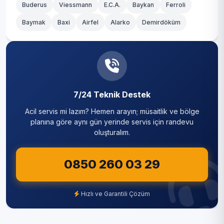
Buderus
Viessmann
E.C.A.
Baykan
Ferroli
Baymak
Baxi
Airfel
Alarko
Demirdöküm
7/24 Teknik Destek
Acil servis mi lazım? Hemen arayın; müsaitlik ve bölge
planına göre aynı gün yerinde servis için randevu
oluşturalım.
0850 260 03 29
Hızlı ve Garantili Çözüm