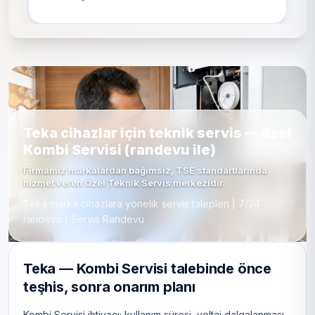
Teka cihazlar için teknik servis — özel
Kombi Servisi (randevu ile)
Firmamız markalardan bağımsız, TSE standartlarında
hizmet veren Özel Teknik Servis merkezidir.
Teka marka cihazlara yönelik servis talepleri | 7/24
randevu | Servis Randevu
Teka — Kombi Servisi talebinde önce
teşhis, sonra onarım planı
Kombi Servisi ihtiyacı; kullanım süresi, voltaj dalgalanması