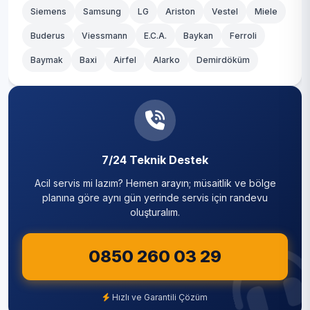
Siemens
Samsung
LG
Ariston
Vestel
Miele
Buderus
Viessmann
E.C.A.
Baykan
Ferroli
Baymak
Baxi
Airfel
Alarko
Demirdöküm
7/24 Teknik Destek
Acil servis mi lazım? Hemen arayın; müsaitlik ve bölge
planına göre aynı gün yerinde servis için randevu
oluşturalım.
0850 260 03 29
Hızlı ve Garantili Çözüm