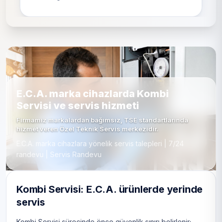
E.C.A. marka cihazlarda Kombi
Servisi ve servis hizmeti
Firmamız markalardan bağımsız, TSE standartlarında
hizmet veren Özel Teknik Servis merkezidir.
E.C.A. marka cihazlara yönelik servis talepleri | 7/24
randevu | Servis Randevu
Kombi Servisi: E.C.A. ürünlerde yerinde
servis
Kombi Servisi sürecinde önce güvenlik sınırı belirlenir;