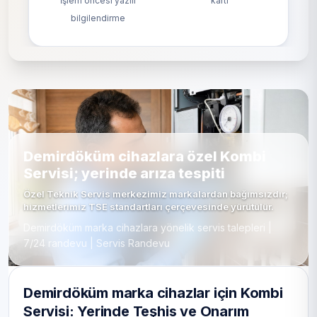
İşlem öncesi yazılı
kartı
bilgilendirme
Demirdöküm cihazlara özel Kombi
Servisi; yerinde arıza tespiti
Özel Teknik Servis merkezimiz markalardan bağımsızdır;
hizmetlerimiz TSE standartları çerçevesinde yürütülür.
Demirdöküm marka cihazlara yönelik servis talepleri |
7/24 randevu | Servis Randevu
Demirdöküm marka cihazlar için Kombi
Servisi: Yerinde Teşhis ve Onarım