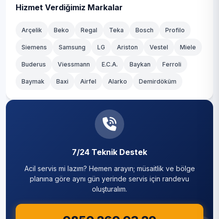
Hizmet Verdiğimiz Markalar
Arçelik
Beko
Regal
Teka
Bosch
Profilo
Siemens
Samsung
LG
Ariston
Vestel
Miele
Buderus
Viessmann
E.C.A.
Baykan
Ferroli
Baymak
Baxi
Airfel
Alarko
Demirdöküm
7/24 Teknik Destek
Acil servis mi lazım? Hemen arayın; müsaitlik ve bölge
planına göre aynı gün yerinde servis için randevu
oluşturalım.