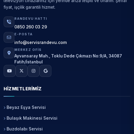
televizyon cihazlarınız için yerinde arıza tespiti ve onarım. Şeffaf
fiyat, işçilik garantili hizmet.
RANDEVU HATTI
0850 260 03 29
E-POSTA
info@servisrandevu.com
MERKEZ OFIS
Ayvansaray Mah., Toklu Dede Çıkmazı No:9/A, 34087
Fatih/İstanbul
HIZMETLERIMIZ
Beyaz Eşya Servisi
Bulaşık Makinesi Servisi
Buzdolabı Servisi