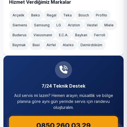
Hizmet Verdiğimiz Markalar
Arçelik
Beko
Regal
Teka
Bosch
Profilo
Siemens
Samsung
LG
Ariston
Vestel
Miele
Buderus
Viessmann
E.C.A.
Baykan
Ferroli
Baymak
Baxi
Airfel
Alarko
Demirdöküm
7/24 Teknik Destek
Acil servis mi lazım? Hemen arayın; müsaitlik ve bölge
planına göre aynı gün yerinde servis için randevu
oluşturalım.
0850 260 03 29