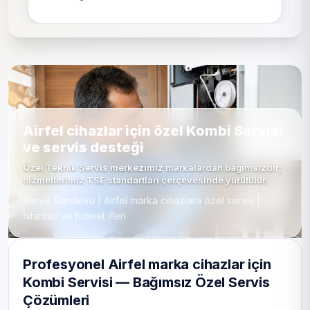
Airfel cihazlar için özel Kombi Servisi
ve servis desteği
Özel Teknik Servis merkezimiz markalardan bağımsızdır;
hizmetlerimiz TSE standartları çerçevesinde yürütülür.
Servis Randevu | Airfel marka cihazlara özel servis |
İstanbul ve hizmet illeri
Profesyonel Airfel marka cihazlar için
Kombi Servisi — Bağımsız Özel Servis
Çözümleri