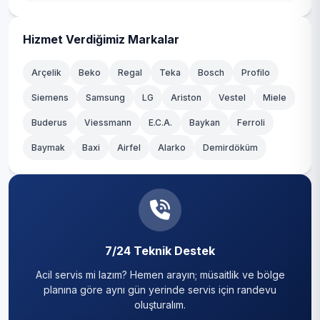
Hizmet Verdiğimiz Markalar
Arçelik
Beko
Regal
Teka
Bosch
Profilo
Siemens
Samsung
LG
Ariston
Vestel
Miele
Buderus
Viessmann
E.C.A.
Baykan
Ferroli
Baymak
Baxi
Airfel
Alarko
Demirdöküm
7/24 Teknik Destek
Acil servis mi lazım? Hemen arayın; müsaitlik ve bölge
planına göre aynı gün yerinde servis için randevu
oluşturalım.