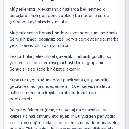
Müşterilerimiz, Viessmann cihazlarda beklenmedik
duruşlarda hızlı geri dönüş bekler; bu nedenle süreç
şeffaf ve kayıt altında yürütülür.
Müşterilerimize Servis Randevu üzerinden sunulan Kombi
Servisi hizmeti; bağımsız özel servis çerçevesinde, marka
yetkili servisi olmadan yürütülür.
Test adımları; elektriksel güvenlik, mekanik gürültü, su
yolu ve sensör davranışı gibi başlıklarda gruplanır.
Sonuçlar size sade bir özetle aktarılır.
Kapasite uygunluğuna göre planlı saha çıkışı önerilir;
gecikme olasılığı önceden iletilir. Özel servis randevu
hattımız üzerinden kayıt açarak randevu talep
edebilirsiniz.
Bölgesel faktörler (nem, toz, voltaj dalgalanması, su
kalitesi) cihaz ömrünü etkileyebilir. Bu yüzden periyodik
kontrol ve doğru kullanım önerileri uzun vadede maliyeti
düşürür. Ekibimiz tipik kullanım senaryolarını dikkate alır.