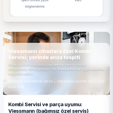
İşlem öncesi yazılı
kartı
bilgilendirme
Viessmann cihazlara özel Kombi
Servisi; yerinde arıza tespiti
Markalardan bağımsız özel teknik servis olarak
çalışıyoruz; süreçlerimiz TSE standartlarına uygun şekilde
organize edilir.
Bağımsız özel teknik servis | Viessmann ürünler için | 7/24
kayıt hattı
Kombi Servisi ve parça uyumu:
Viessmann (bağımsız özel servis)