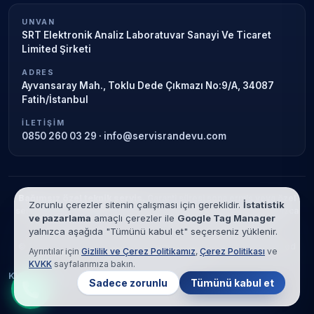
UNVAN
SRT Elektronik Analiz Laboratuvar Sanayi Ve Ticaret
Limited Şirketi
ADRES
Ayvansaray Mah., Toklu Dede Çıkmazı No:9/A, 34087
Fatih/İstanbul
İLETIŞIM
0850 260 03 29
·
info@servisrandevu.com
Bağımsız özel teknik servis.
Garanti süresi sona ermiş veya özel
Zorunlu çerezler sitenin çalışması için gereklidir.
İstatistik
servis kapsamındaki cihazlar için hizmet verilir. Marka adları yalnızca
ve pazarlama
amaçlı çerezler ile
Google Tag Manager
tanımlama amaçlıdır; yetkili servis ilişkisi bulunmamaktadır.
yalnızca aşağıda "Tümünü kabul et" seçerseniz yüklenir.
© 2026 SRT Elektronik Analiz Laboratuvar Sanayi Ve Ticaret Limited
Ayrıntılar için
Gizlilik ve Çerez Politikamız
,
Çerez Politikası
ve
Şirketi. Tüm hakları saklıdır.
KVKK
sayfalarımıza bakın.
KVKK
Gizlilik
Çerez Politikası
Hizmet Şartları
Sadece zorunlu
Tümünü kabul et