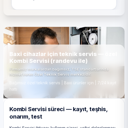
Baxi cihazlar için teknik servis — özel
Kombi Servisi (randevu ile)
Firmamız markalardan bağımsız, TSE standartlarında
hizmet veren Özel Teknik Servis merkezidir.
Bağımsız özel teknik servis | Baxi ürünler için | 7/24 kayıt
hattı
Kombi Servisi süreci — kayıt, teşhis,
onarım, test
Kombi Servisi ihtiyacı; kullanım süresi, voltaj dalgalanması