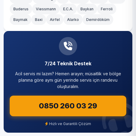
Buderus
Viessmann
E.C.A.
Baykan
Ferroli
Baymak
Baxi
Airfel
Alarko
Demirdöküm
7/24 Teknik Destek
Acil servis mi lazım? Hemen arayın; müsaitlik ve bölge
planına göre aynı gün yerinde servis için randevu
oluşturalım.
0850 260 03 29
Hızlı ve Garantili Çözüm