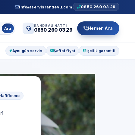
0850 260 03 29
info@servisrandevu.com
·
RANDEVU HATTI
Hemen Ara
Ara
0850 260 03 29
Aynı gün servis
Şeffaf fiyat
İşçilik garantili
Hafifletme
ri