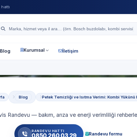
hattı
Site içi arama
Kurumsal
Blog
İletişim
fa
Blog
Petek Temizliği ve Isıtma Verimi: Kombi Yükünü 
vis Randevu — bakım, arıza ve enerji verimliliği rehberle
RANDEVU HATTI
Randevu formu
0850 260 03 29