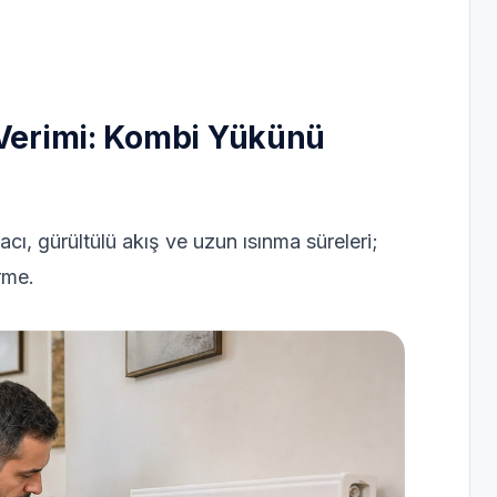
 Verimi: Kombi Yükünü
cı, gürültülü akış ve uzun ısınma süreleri;
erme.