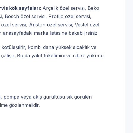
rvis kök sayfaları
:
Arçelik özel servisi
,
Beko
i
,
Bosch özel servisi
,
Profilo özel servisi
,
özel servisi
,
Ariston özel servisi
,
Vestel özel
in
anasayfadaki marka listesine
bakabilirsiniz.
 kötüleştirir; kombi daha yüksek sıcaklık ve
alışır. Bu da yakıt tüketimini ve cihaz yükünü
si, pompa veya akış gürültüsü sık görülen
lme gözlenmelidir.