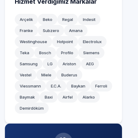
Hizmet Verdiğimiz Markalar
Arçelik
Beko
Regal
Indesit
Franke
Subzero
Amana
Westinghouse
Hotpoint
Electrolux
Teka
Bosch
Profilo
Siemens
Samsung
LG
Ariston
AEG
Vestel
Miele
Buderus
Viessmann
E.C.A.
Baykan
Ferroli
Baymak
Baxi
Airfel
Alarko
Demirdöküm