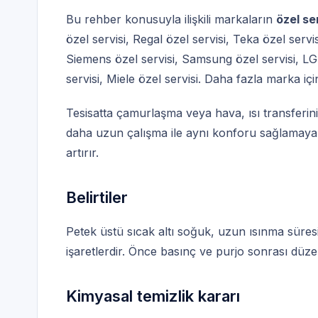
Bu rehber konusuyla ilişkili markaların
özel se
özel servisi
,
Regal özel servisi
,
Teka özel servis
Siemens özel servisi
,
Samsung özel servisi
,
LG 
servisi
,
Miele özel servisi
. Daha fazla marka iç
Tesisatta çamurlaşma veya hava, ısı transferini
daha uzun çalışma ile aynı konforu sağlamaya ç
artırır.
Belirtiler
Petek üstü sıcak altı soğuk, uzun ısınma süre
işaretlerdir. Önce basınç ve purjo sonrası düze
Kimyasal temizlik kararı