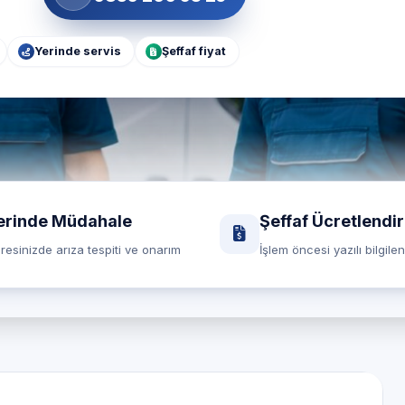
Yerinde servis
Şeffaf fiyat
erinde Müdahale
Şeffaf Ücretlendi
resinizde arıza tespiti ve onarım
İşlem öncesi yazılı bilgile