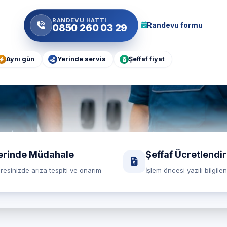
RANDEVU HATTI
Randevu formu
0850 260 03 29
Aynı gün
Yerinde servis
Şeffaf fiyat
erinde Müdahale
Şeffaf Ücretlendi
resinizde arıza tespiti ve onarım
İşlem öncesi yazılı bilgile