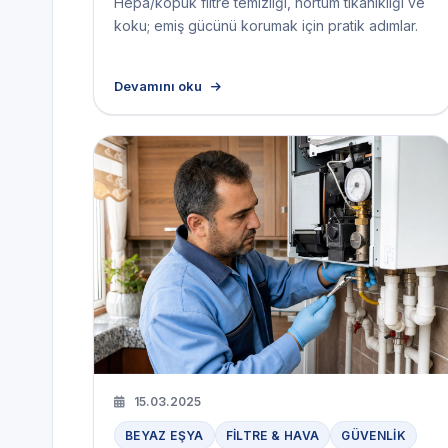
Hepa/köpük filtre temizliği, hortum tıkanıklığı ve
koku; emiş gücünü korumak için pratik adımlar.
Devamını oku
15.03.2025
BEYAZ EŞYA
FILTRE & HAVA
GÜVENLIK