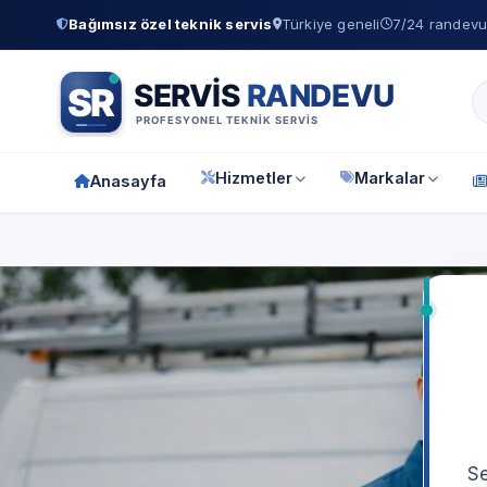
Bağımsız özel teknik servis
Türkiye geneli
7/24 randevu 
Hizmetler
Markalar
Anasayfa
Se