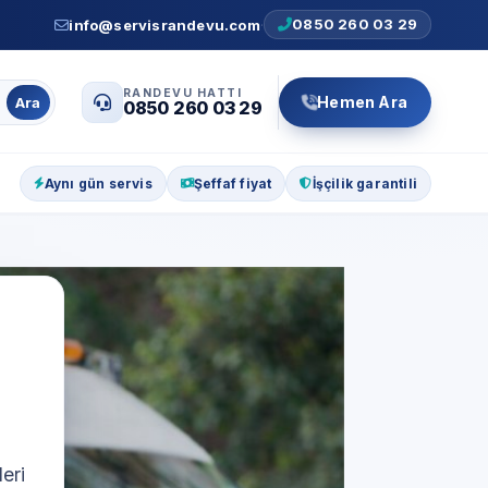
0850 260 03 29
info@servisrandevu.com
·
RANDEVU HATTI
Hemen Ara
Ara
0850 260 03 29
Aynı gün servis
Şeffaf fiyat
İşçilik garantili
eri