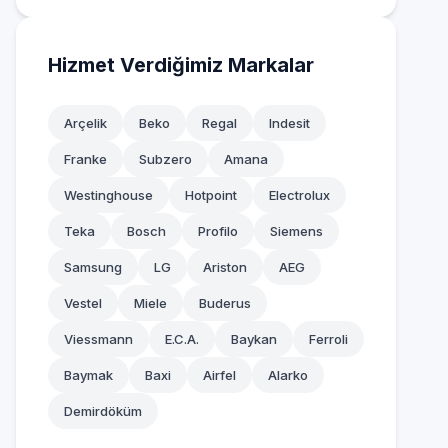
Hizmet Verdiğimiz Markalar
Arçelik
Beko
Regal
Indesit
Franke
Subzero
Amana
Westinghouse
Hotpoint
Electrolux
Teka
Bosch
Profilo
Siemens
Samsung
LG
Ariston
AEG
Vestel
Miele
Buderus
Viessmann
E.C.A.
Baykan
Ferroli
Baymak
Baxi
Airfel
Alarko
Demirdöküm