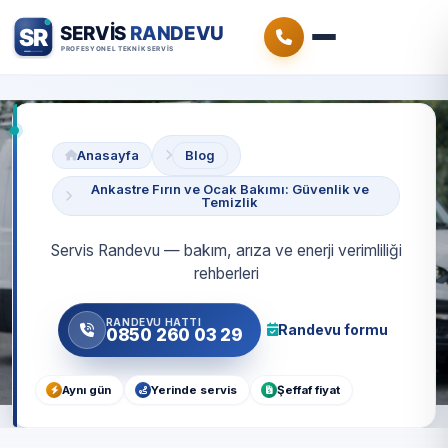
Anasayfa
Blog
Ankastre Fırın ve Ocak Bakımı: Güvenlik ve
Temizlik
Servis Randevu — bakım, arıza ve enerji verimliliği
rehberleri
RANDEVU HATTI
Randevu formu
0850 260 03 29
Aynı gün
Yerinde servis
Şeffaf fiyat