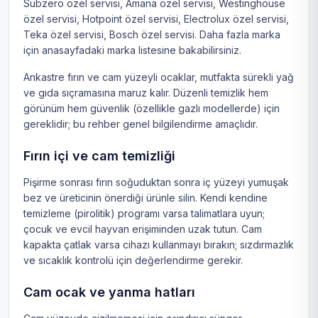
Subzero özel servisi
,
Amana özel servisi
,
Westinghouse
özel servisi
,
Hotpoint özel servisi
,
Electrolux özel servisi
,
Teka özel servisi
,
Bosch özel servisi
. Daha fazla marka
için
anasayfadaki marka listesine
bakabilirsiniz.
Ankastre fırın ve cam yüzeyli ocaklar, mutfakta sürekli yağ
ve gıda sıçramasına maruz kalır. Düzenli temizlik hem
görünüm hem güvenlik (özellikle gazlı modellerde) için
gereklidir; bu rehber genel bilgilendirme amaçlıdır.
Fırın içi ve cam temizliği
Pişirme sonrası fırın soğuduktan sonra iç yüzeyi yumuşak
bez ve üreticinin önerdiği ürünle silin. Kendi kendine
temizleme (pirolitik) programı varsa talimatlara uyun;
çocuk ve evcil hayvan erişiminden uzak tutun. Cam
kapakta çatlak varsa cihazı kullanmayı bırakın; sızdırmazlık
ve sıcaklık kontrolü için değerlendirme gerekir.
Cam ocak ve yanma hatları