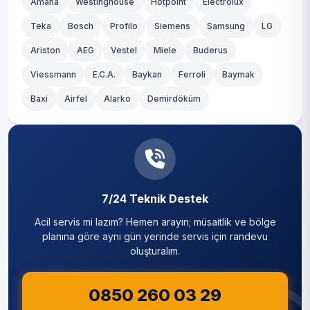
Amana
Westinghouse
Hotpoint
Electrolux
Teka
Bosch
Profilo
Siemens
Samsung
LG
Ariston
AEG
Vestel
Miele
Buderus
Viessmann
E.C.A.
Baykan
Ferroli
Baymak
Baxi
Airfel
Alarko
Demirdöküm
7/24 Teknik Destek
Acil servis mi lazım? Hemen arayın; müsaitlik ve bölge
planına göre aynı gün yerinde servis için randevu
oluşturalım.
0850 260 03 29