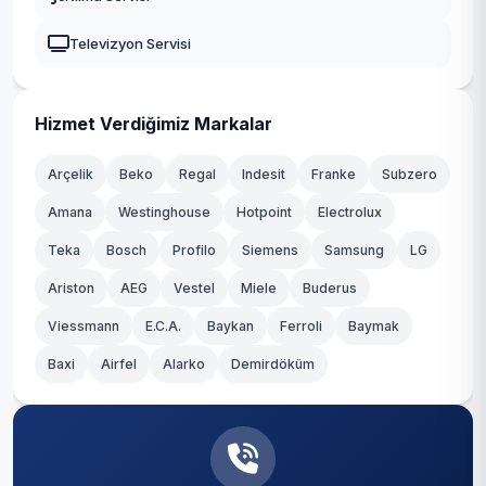
Televizyon Servisi
Hizmet Verdiğimiz Markalar
Arçelik
Beko
Regal
Indesit
Franke
Subzero
Amana
Westinghouse
Hotpoint
Electrolux
Teka
Bosch
Profilo
Siemens
Samsung
LG
Ariston
AEG
Vestel
Miele
Buderus
Viessmann
E.C.A.
Baykan
Ferroli
Baymak
Baxi
Airfel
Alarko
Demirdöküm