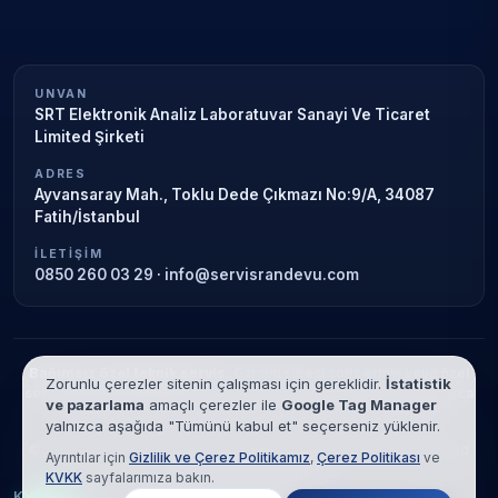
UNVAN
SRT Elektronik Analiz Laboratuvar Sanayi Ve Ticaret
Limited Şirketi
ADRES
Ayvansaray Mah., Toklu Dede Çıkmazı No:9/A, 34087
Fatih/İstanbul
İLETIŞIM
0850 260 03 29
·
info@servisrandevu.com
Bağımsız özel teknik servis.
Garanti süresi sona ermiş veya özel
Zorunlu çerezler sitenin çalışması için gereklidir.
İstatistik
servis kapsamındaki cihazlar için hizmet verilir. Marka adları yalnızca
ve pazarlama
amaçlı çerezler ile
Google Tag Manager
tanımlama amaçlıdır; yetkili servis ilişkisi bulunmamaktadır.
yalnızca aşağıda "Tümünü kabul et" seçerseniz yüklenir.
© 2026 SRT Elektronik Analiz Laboratuvar Sanayi Ve Ticaret Limited
Ayrıntılar için
Gizlilik ve Çerez Politikamız
,
Çerez Politikası
ve
Şirketi. Tüm hakları saklıdır.
KVKK
sayfalarımıza bakın.
KVKK
Gizlilik
Çerez Politikası
Hizmet Şartları