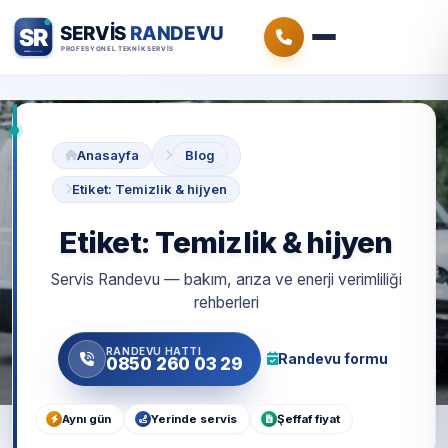
Anasayfa
Blog
Etiket: Temizlik & hijyen
Etiket: Temizlik & hijyen
Servis Randevu — bakım, arıza ve enerji verimliliği
rehberleri
RANDEVU HATTI
Randevu formu
0850 260 03 29
Aynı gün
Yerinde servis
Şeffaf fiyat