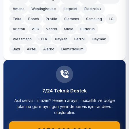
Amana
Westinghouse
Hotpoint
Electrolux
Teka
Bosch
Profilo
Siemens
Samsung
LG
Ariston
AEG
Vestel
Miele
Buderus
Viessmann
E.C.A.
Baykan
Ferroli
Baymak
Baxi
Airfel
Alarko
Demirdöküm
7/24 Teknik Destek
Acil servis mi lazım? Hemen arayın; müsaitlik ve bölge
planına göre aynı gün yerinde servis için randevu
oluşturalım.