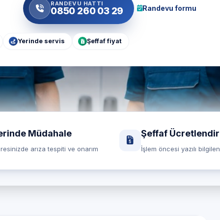
RANDEVU HATTI
Randevu formu
0850 260 03 29
Yerinde servis
Şeffaf fiyat
erinde Müdahale
Şeffaf Ücretlendi
resinizde arıza tespiti ve onarım
İşlem öncesi yazılı bilgile