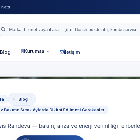
hattı
Site içi arama
Kurumsal
Blog
İletişim
fa
Blog
z Bakımı: Sıcak Aylarda Dikkat Edilmesi Gerekenler
vis Randevu — bakım, arıza ve enerji verimliliği rehberle