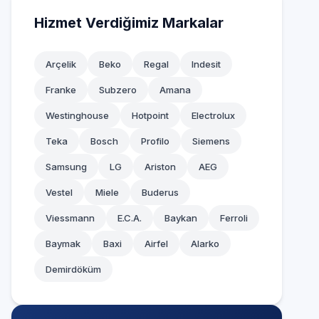
Hizmet Verdiğimiz Markalar
Arçelik
Beko
Regal
Indesit
Franke
Subzero
Amana
Westinghouse
Hotpoint
Electrolux
Teka
Bosch
Profilo
Siemens
Samsung
LG
Ariston
AEG
Vestel
Miele
Buderus
Viessmann
E.C.A.
Baykan
Ferroli
Baymak
Baxi
Airfel
Alarko
Demirdöküm