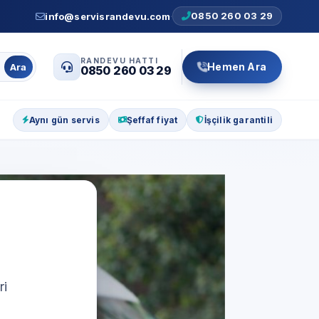
0850 260 03 29
info@servisrandevu.com
·
RANDEVU HATTI
Hemen Ara
Ara
0850 260 03 29
Aynı gün servis
Şeffaf fiyat
İşçilik garantili
ri