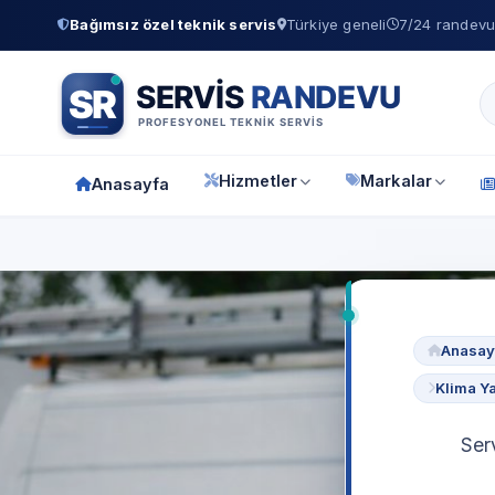
Bağımsız özel teknik servis
Türkiye geneli
7/24 randevu 
Hizmetler
Markalar
Anasayfa
Anasay
Klima Ya
Ser