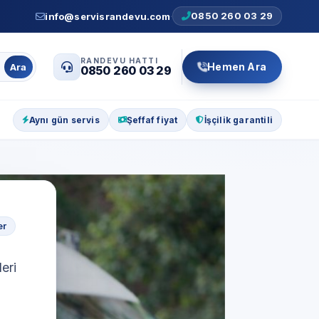
0850 260 03 29
info@servisrandevu.com
·
RANDEVU HATTI
Hemen Ara
Ara
0850 260 03 29
Aynı gün servis
Şeffaf fiyat
İşçilik garantili
er
eri