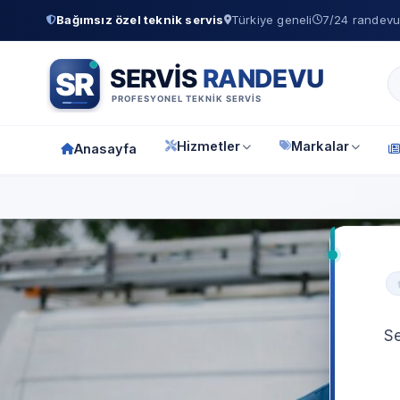
Bağımsız özel teknik servis
Türkiye geneli
7/24 randevu 
Hizmetler
Markalar
Anasayfa
Se