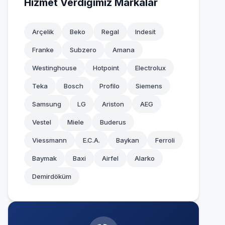
Hizmet Verdiğimiz Markalar
Arçelik
Beko
Regal
Indesit
Franke
Subzero
Amana
Westinghouse
Hotpoint
Electrolux
Teka
Bosch
Profilo
Siemens
Samsung
LG
Ariston
AEG
Vestel
Miele
Buderus
Viessmann
E.C.A.
Baykan
Ferroli
Baymak
Baxi
Airfel
Alarko
Demirdöküm