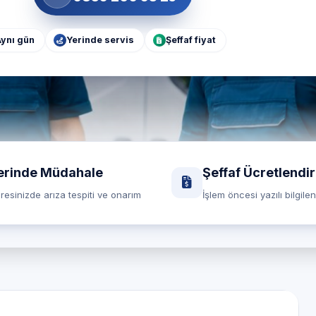
ynı gün
Yerinde servis
Şeffaf fiyat
erinde Müdahale
Şeffaf Ücretlendi
resinizde arıza tespiti ve onarım
İşlem öncesi yazılı bilgile