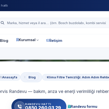
hattı
Site içi arama
Kurumsal
Blog
İletişim
Anasayfa
Blog
Klima Filtre Temizliği: Adım Adım Rehb
rvis Randevu — bakım, arıza ve enerji verimliliği rehberl
RANDEVU HATTI
Randevu formu
0850 260 03 29