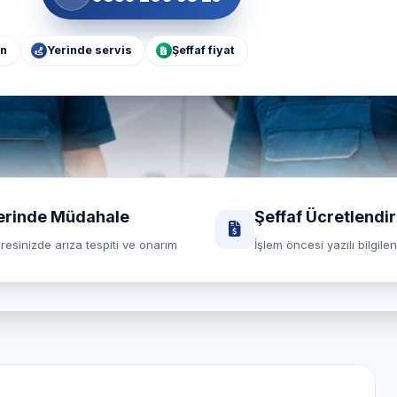
ün
Yerinde servis
Şeffaf fiyat
erinde Müdahale
Şeffaf Ücretlendi
resinizde arıza tespiti ve onarım
İşlem öncesi yazılı bilgile