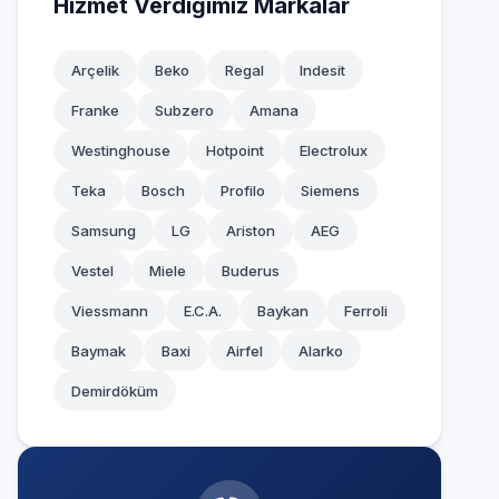
Hizmet Verdiğimiz Markalar
Arçelik
Beko
Regal
Indesit
Franke
Subzero
Amana
Westinghouse
Hotpoint
Electrolux
Teka
Bosch
Profilo
Siemens
Samsung
LG
Ariston
AEG
Vestel
Miele
Buderus
Viessmann
E.C.A.
Baykan
Ferroli
Baymak
Baxi
Airfel
Alarko
Demirdöküm