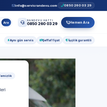
0850 260 03 29
info@servisrandevu.com
·
RANDEVU HATTI
Hemen Ara
Ara
0850 260 03 29
Aynı gün servis
Şeffaf fiyat
İşçilik garantili
Temizlik
eri