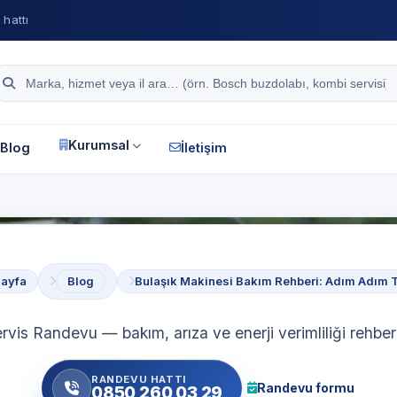
hattı
Site içi arama
Kurumsal
Blog
İletişim
ayfa
Blog
Bulaşık Makinesi Bakım Rehberi: Adım Adım 
rvis Randevu — bakım, arıza ve enerji verimliliği rehberl
RANDEVU HATTI
Randevu formu
0850 260 03 29