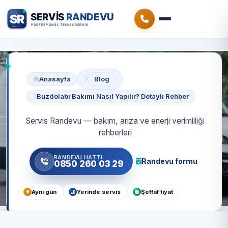
Anasayfa
Blog
Buzdolabı Bakımı Nasıl Yapılır? Detaylı Rehber
Servis Randevu — bakım, arıza ve enerji verimliliği
rehberleri
RANDEVU HATTI
Randevu formu
0850 260 03 29
Aynı gün
Yerinde servis
Şeffaf fiyat