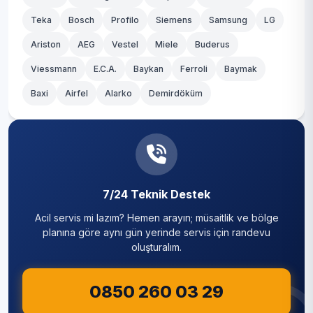
Teka
Bosch
Profilo
Siemens
Samsung
LG
Ariston
AEG
Vestel
Miele
Buderus
Viessmann
E.C.A.
Baykan
Ferroli
Baymak
Baxi
Airfel
Alarko
Demirdöküm
7/24 Teknik Destek
Acil servis mi lazım? Hemen arayın; müsaitlik ve bölge
planına göre aynı gün yerinde servis için randevu
oluşturalım.
0850 260 03 29